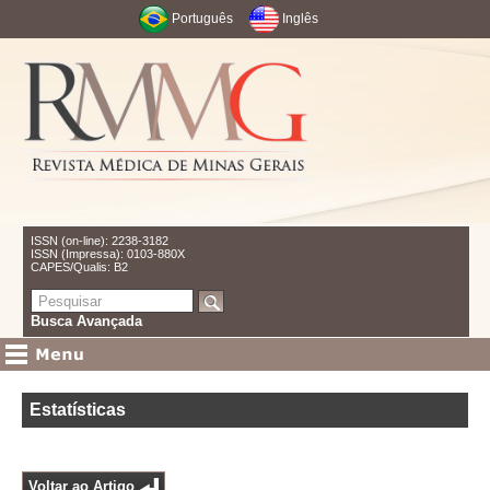
Português
Inglês
ISSN (on-line): 2238-3182
ISSN (Impressa): 0103-880X
CAPES/Qualis: B2
Busca Avançada
Estatísticas
Voltar ao Artigo