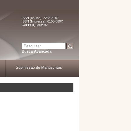
ISSN (on-line): 2238-3182
ISSN (Impressa): 0103-880X
CAPES/Qualis: B2
Busca Avançada
Submissão de Manuscritos