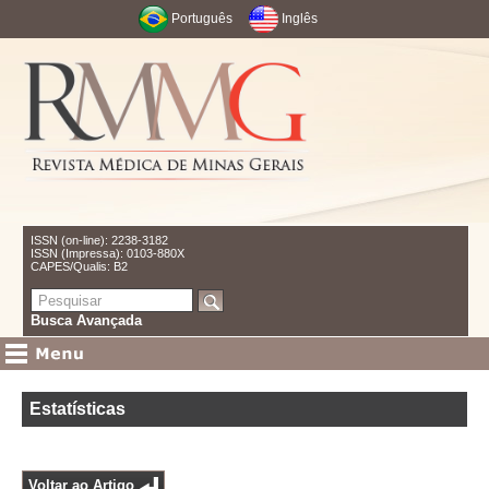
Português
Inglês
ISSN (on-line): 2238-3182
ISSN (Impressa): 0103-880X
CAPES/Qualis: B2
Busca Avançada
Estatísticas
Voltar ao Artigo