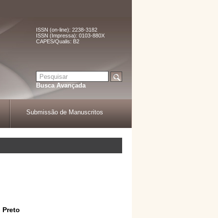
ISSN (on-line): 2238-3182
ISSN (Impressa): 0103-880X
CAPES/Qualis: B2
Busca Avançada
Submissão de Manuscritos
 Preto