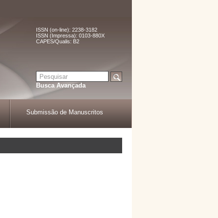
ISSN (on-line): 2238-3182
ISSN (Impressa): 0103-880X
CAPES/Qualis: B2
Busca Avançada
Submissão de Manuscritos