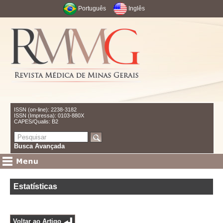
Português
Inglês
ISSN (on-line): 2238-3182
ISSN (Impressa): 0103-880X
CAPES/Qualis: B2
Busca Avançada
Estatísticas
Voltar ao Artigo