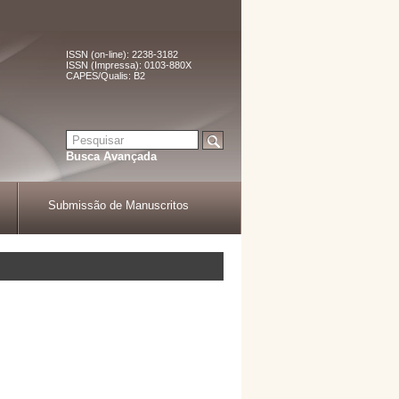
ISSN (on-line): 2238-3182
ISSN (Impressa): 0103-880X
CAPES/Qualis: B2
Busca Avançada
Submissão de Manuscritos