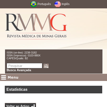
Português
Inglês
ISSN (on-line): 2238-3182
ISSN (Impressa): 0103-880X
CAPES/Qualis: B2
Busca Avançada
Estatísticas
Voltar ao Artigo