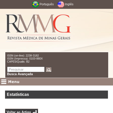
Português
Inglês
ISSN (on-line): 2238-3182
ISSN (Impressa): 0103-880X
CAPES/Qualis: B2
Busca Avançada
Estatísticas
Voltar ao Artigo