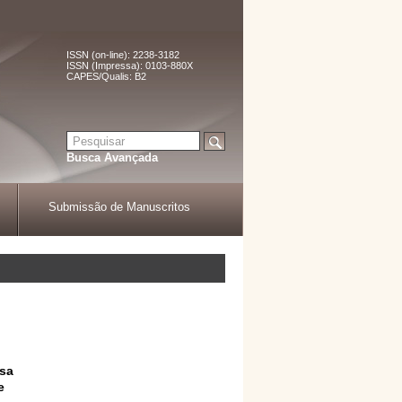
ISSN (on-line): 2238-3182
ISSN (Impressa): 0103-880X
CAPES/Qualis: B2
Busca Avançada
Submissão de Manuscritos
usa
e