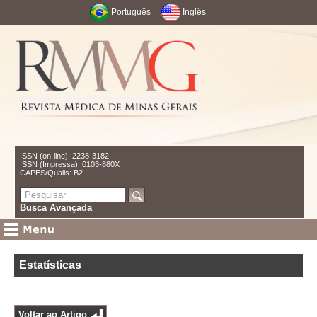
Português
Inglês
ISSN (on-line): 2238-3182
ISSN (Impressa): 0103-880X
CAPES/Qualis: B2
Busca Avançada
Estatísticas
Voltar ao Artigo