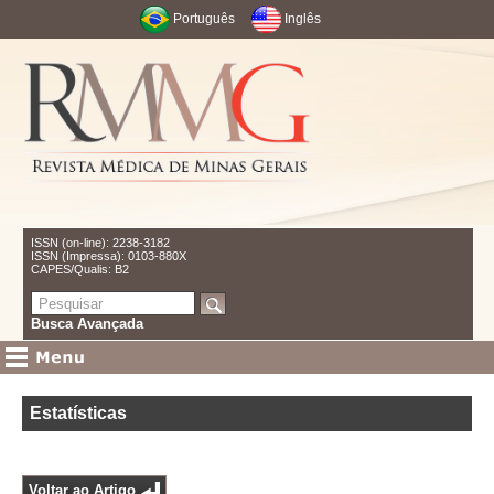
Português
Inglês
ISSN (on-line): 2238-3182
ISSN (Impressa): 0103-880X
CAPES/Qualis: B2
Busca Avançada
Estatísticas
Voltar ao Artigo