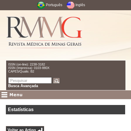
Português
Inglês
ISSN (on-line): 2238-3182
ISSN (Impressa): 0103-880X
CAPES/Qualis: B2
Busca Avançada
Estatísticas
Voltar ao Artigo