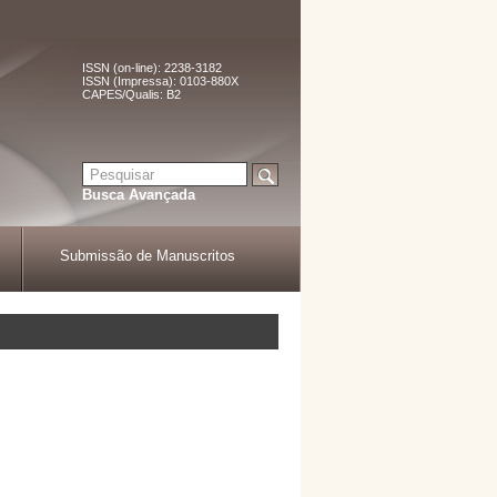
ISSN (on-line): 2238-3182
ISSN (Impressa): 0103-880X
CAPES/Qualis: B2
Busca Avançada
Submissão de Manuscritos