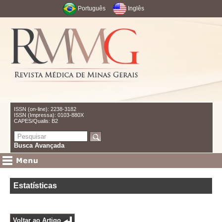
Português
Inglês
ISSN (on-line): 2238-3182
ISSN (Impressa): 0103-880X
CAPES/Qualis: B2
Busca Avançada
Estatísticas
Voltar ao Artigo