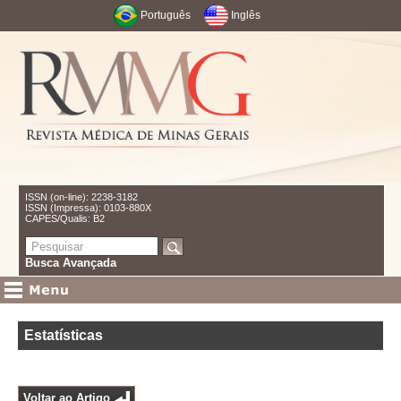
Português
Inglês
ISSN (on-line): 2238-3182
ISSN (Impressa): 0103-880X
CAPES/Qualis: B2
Busca Avançada
Estatísticas
Voltar ao Artigo