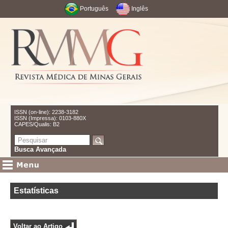
Português
Inglês
ISSN (on-line): 2238-3182
ISSN (Impressa): 0103-880X
CAPES/Qualis: B2
Busca Avançada
Estatísticas
Voltar ao Artigo