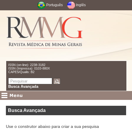
Português
Inglês
ISSN (on-line): 2238-3182
ISSN (Impressa): 0103-880X
CAPES/Qualis: B2
Busca Avançada
Busca Avançada
Use o construtor abaixo para criar a sua pesquisa