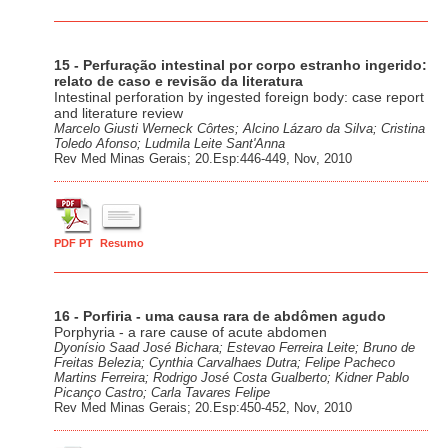
15 - Perfuração intestinal por corpo estranho ingerido:
relato de caso e revisão da literatura
Intestinal perforation by ingested foreign body: case report
and literature review
Marcelo Giusti Werneck Côrtes; Alcino Lázaro da Silva; Cristina
Toledo Afonso; Ludmila Leite Sant'Anna
Rev Med Minas Gerais; 20.Esp:446-449, Nov, 2010
PDF PT
Resumo
16 - Porfiria - uma causa rara de abdômen agudo
Porphyria - a rare cause of acute abdomen
Dyonísio Saad José Bichara; Estevao Ferreira Leite; Bruno de
Freitas Belezia; Cynthia Carvalhaes Dutra; Felipe Pacheco
Martins Ferreira; Rodrigo José Costa Gualberto; Kidner Pablo
Picanço Castro; Carla Tavares Felipe
Rev Med Minas Gerais; 20.Esp:450-452, Nov, 2010