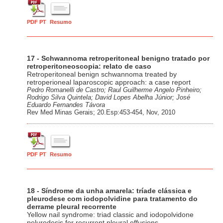
PDF PT
Resumo
17 - Schwannoma retroperitoneal benigno tratado por
retroperitoneoscopia: relato de caso
Retroperitoneal benign schwannoma treated by
retroperioneal laparoscopic approach: a case report
Pedro Romanelli de Castro; Raul Guilherme Angelo Pinheiro;
Rodrigo Silva Quintela; David Lopes Abelha Júnior; José
Eduardo Fernandes Távora
Rev Med Minas Gerais; 20.Esp:453-454, Nov, 2010
PDF PT
Resumo
18 - Síndrome da unha amarela: tríade clássica e
pleurodese com iodopolvidine para tratamento do
derrame pleural recorrente
Yellow nail syndrome: triad classic and iodopolvidone
pelurodesis for recurrent pleural effusions