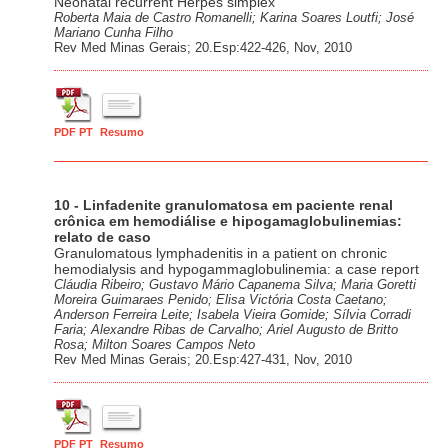
Neonatal recurrent Herpes simplex
Roberta Maia de Castro Romanelli; Karina Soares Loutfi; José
Mariano Cunha Filho
Rev Med Minas Gerais; 20.Esp:422-426, Nov, 2010
PDF PT
Resumo
10 - Linfadenite granulomatosa em paciente renal
crônica em hemodiálise e hipogamaglobulinemias:
relato de caso
Granulomatous lymphadenitis in a patient on chronic
hemodialysis and hypogammaglobulinemia: a case report
Cláudia Ribeiro; Gustavo Mário Capanema Silva; Maria Goretti
Moreira Guimaraes Penido; Elisa Victória Costa Caetano;
Anderson Ferreira Leite; Isabela Vieira Gomide; Sílvia Corradi
Faria; Alexandre Ribas de Carvalho; Ariel Augusto de Britto
Rosa; Milton Soares Campos Neto
Rev Med Minas Gerais; 20.Esp:427-431, Nov, 2010
PDF PT
Resumo