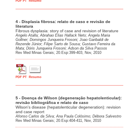
PDF PT
Resumo
4 - Displasia fibrosa: relato de caso e revisão de
literatura
Fibrous dysplasia: story of case and revision of literature
Angelo Atalla; Abrahao Elias Hallack Neto; Angela Maria
Gollner; Domingos Junqueira Frosoni; Joao Garibaldi de
Rezende Júnior; Filipe Sarto de Sousa; Gustavo Ferreira da
Mata; Dóris Junqueira Frosoni; Adson da Silva Passos
Rev Med Minas Gerais; 20.Esp:399-403, Nov, 2010
PDF PT
Resumo
5 - Doença de Wilson (degeneração hepatolenticular):
revisão bibliográfica e relato de caso
Wilson's disease (hepatolenticular degeneration): revision
and case report
Afonso Carlos da Silva; Ana Paula Colósimo; Débora Salvestro
Rev Med Minas Gerais; 20.Esp:404-411, Nov, 2010