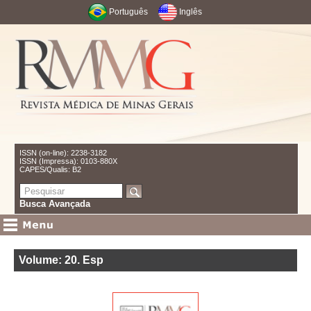
Português
Inglês
ISSN (on-line): 2238-3182
ISSN (Impressa): 0103-880X
CAPES/Qualis: B2
Busca Avançada
Volume: 20
.
Esp