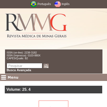
Português
Inglês
ISSN (on-line): 2238-3182
ISSN (Impressa): 0103-880X
CAPES/Qualis: B2
Busca Avançada
Volume: 25
.
4