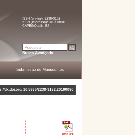
ISSN (on-line): 2238-3182
ISSN (Impressa): 0103-880X
CAPES/Qualis: B2
Busca Avançada
Submissão de Manuscritos
ps://dx.doi.org/ 10.5935/2238-3182.20190080
PDF PT