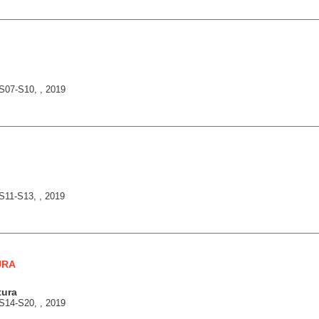
S07-S10, , 2019
S11-S13, , 2019
URA
tura
S14-S20, , 2019