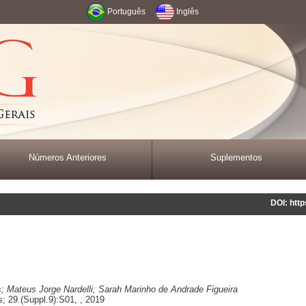
Português
Inglês
Números Anteriores
Suplementos
DOI: htt
 Mateus Jorge Nardelli; Sarah Marinho de Andrade Figueira
 29.(Suppl.9):S01, , 2019