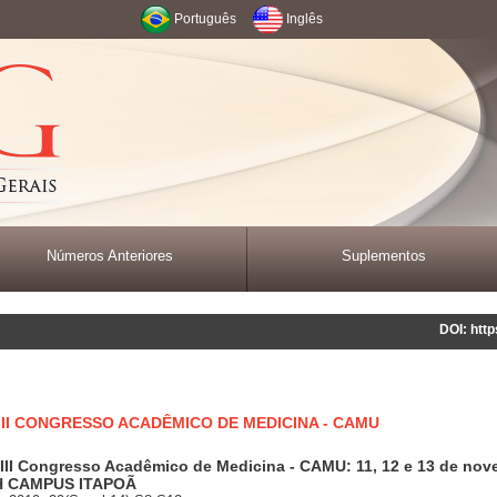
Português
Inglês
Números Anteriores
Suplementos
DOI: htt
II CONGRESSO ACADÊMICO DE MEDICINA - CAMU
 III Congresso Acadêmico de Medicina - CAMU: 11, 12 e 13 de no
H CAMPUS ITAPOÃ