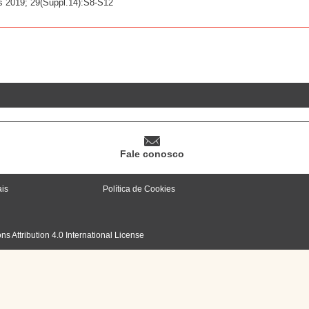
 2019; 29(Suppl.14):S8-S12
Fale conosco
ais
Política de Cookies
 Attribution 4.0 International License