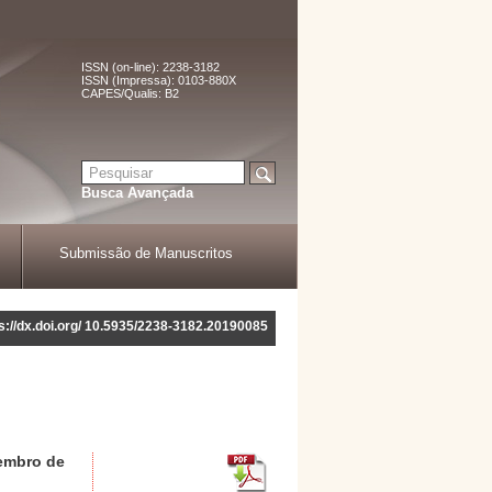
ISSN (on-line): 2238-3182
ISSN (Impressa): 0103-880X
CAPES/Qualis: B2
Busca Avançada
Submissão de Manuscritos
ps://dx.doi.org/ 10.5935/2238-3182.20190085
vembro de