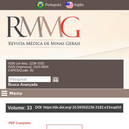
Português
Inglês
ISSN (on-line): 2238-3182
ISSN (Impressa): 0103-880X
CAPES/Qualis: B2
Busca Avançada
Volume: 33
DOI: https://dx.doi.org/ 10.5935/2238-3182.v33supl10
PDF Completo