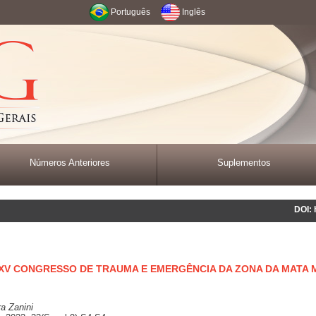
Português
Inglês
Números Anteriores
Suplementos
DOI: 
XV CONGRESSO DE TRAUMA E EMERGÊNCIA DA ZONA DA MATA 
ra Zanini