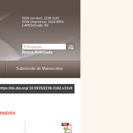
ISSN (on-line): 2238-3182
ISSN (Impressa): 0103-880X
CAPES/Qualis: B2
Busca Avançada
Submissão de Manuscritos
https://dx.doi.org/ 10.5935/2238-3182.v33s9
MINEIRA