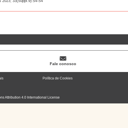
 2023; 33(Suppl.9):S4-S4
Fale conosco
ais
Política de Cookies
 Attribution 4.0 International License