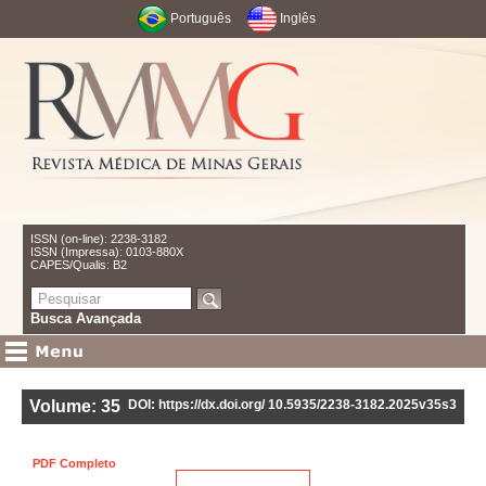
Português
Inglês
ISSN (on-line): 2238-3182
ISSN (Impressa): 0103-880X
CAPES/Qualis: B2
Busca Avançada
Volume: 35
DOI: https://dx.doi.org/ 10.5935/2238-3182.2025v35s3
PDF Completo