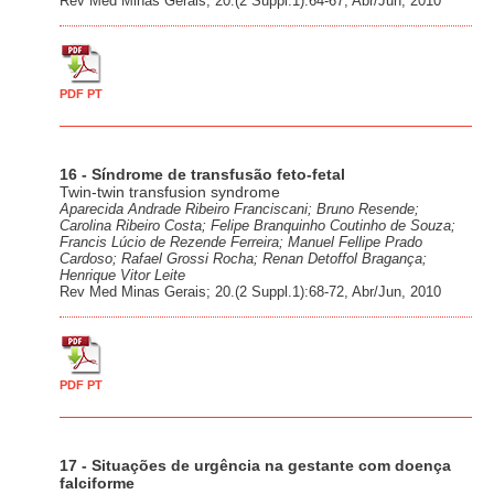
Rev Med Minas Gerais; 20.(2 Suppl.1):64-67, Abr/Jun, 2010
PDF PT
16 - Síndrome de transfusão feto-fetal
Twin-twin transfusion syndrome
Aparecida Andrade Ribeiro Franciscani; Bruno Resende;
Carolina Ribeiro Costa; Felipe Branquinho Coutinho de Souza;
Francis Lúcio de Rezende Ferreira; Manuel Fellipe Prado
Cardoso; Rafael Grossi Rocha; Renan Detoffol Bragança;
Henrique Vitor Leite
Rev Med Minas Gerais; 20.(2 Suppl.1):68-72, Abr/Jun, 2010
PDF PT
17 - Situações de urgência na gestante com doença
falciforme