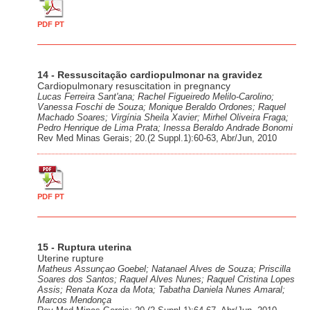
PDF PT
14 - Ressuscitação cardiopulmonar na gravidez
Cardiopulmonary resuscitation in pregnancy
Lucas Ferreira Sant'ana; Rachel Figueiredo Melilo-Carolino;
Vanessa Foschi de Souza; Monique Beraldo Ordones; Raquel
Machado Soares; Virgínia Sheila Xavier; Mirhel Oliveira Fraga;
Pedro Henrique de Lima Prata; Inessa Beraldo Andrade Bonomi
Rev Med Minas Gerais; 20.(2 Suppl.1):60-63, Abr/Jun, 2010
PDF PT
15 - Ruptura uterina
Uterine rupture
Matheus Assunçao Goebel; Natanael Alves de Souza; Priscilla
Soares dos Santos; Raquel Alves Nunes; Raquel Cristina Lopes
Assis; Renata Koza da Mota; Tabatha Daniela Nunes Amaral;
Marcos Mendonça