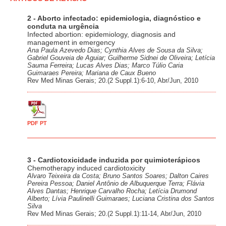
2 - Aborto infectado: epidemiologia, diagnóstico e
conduta na urgência
Infected abortion: epidemiology, diagnosis and
management in emergency
Ana Paula Azevedo Dias; Cynthia Alves de Sousa da Silva;
Gabriel Gouveia de Aguiar; Guilherme Sidnei de Oliveira; Letícia
Sauma Ferreira; Lucas Alves Dias; Marco Túlio Caria
Guimaraes Pereira; Mariana de Caux Bueno
Rev Med Minas Gerais; 20.(2 Suppl.1):6-10, Abr/Jun, 2010
PDF PT
3 - Cardiotoxicidade induzida por quimioterápicos
Chemotherapy induced cardiotoxicity
Alvaro Teixeira da Costa; Bruno Santos Soares; Dalton Caires
Pereira Pessoa; Daniel Antônio de Albuquerque Terra; Flávia
Alves Dantas; Henrique Carvalho Rocha; Letícia Drumond
Alberto; Lívia Paulinelli Guimaraes; Luciana Cristina dos Santos
Silva
Rev Med Minas Gerais; 20.(2 Suppl.1):11-14, Abr/Jun, 2010