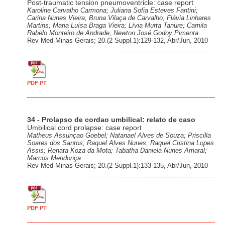
Post-traumatic tension pneumoventricle: case report
Karoline Carvalho Carmona; Juliana Sofia Esteves Fantini;
Carina Nunes Vieira; Bruna Vilaça de Carvalho; Flávia Linhares
Martins; Maria Luísa Braga Vieira; Lívia Murta Tanure; Camila
Rabelo Monteiro de Andrade; Newton José Godoy Pimenta
Rev Med Minas Gerais; 20.(2 Suppl.1):129-132, Abr/Jun, 2010
PDF PT
34 - Prolapso de cordao umbilical: relato de caso
Umbilical cord prolapse: case report
Matheus Assunçao Goebel; Natanael Alves de Souza; Priscilla
Soares dos Santos; Raquel Alves Nunes; Raquel Cristina Lopes
Assis; Renata Koza da Mota; Tabatha Daniela Nunes Amaral;
Marcos Mendonça
Rev Med Minas Gerais; 20.(2 Suppl.1):133-135, Abr/Jun, 2010
PDF PT