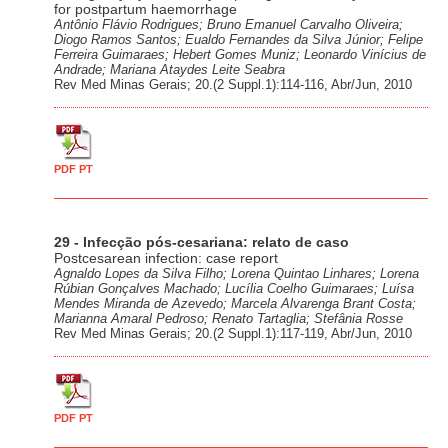
for postpartum haemorrhage
Antônio Flávio Rodrigues; Bruno Emanuel Carvalho Oliveira;
Diogo Ramos Santos; Eualdo Fernandes da Silva Júnior; Felipe
Ferreira Guimaraes; Hebert Gomes Muniz; Leonardo Vinícius de
Andrade; Mariana Ataydes Leite Seabra
Rev Med Minas Gerais; 20.(2 Suppl.1):114-116, Abr/Jun, 2010
PDF PT
29 - Infecção pós-cesariana: relato de caso
Postcesarean infection: case report
Agnaldo Lopes da Silva Filho; Lorena Quintao Linhares; Lorena
Rúbian Gonçalves Machado; Lucília Coelho Guimaraes; Luísa
Mendes Miranda de Azevedo; Marcela Alvarenga Brant Costa;
Marianna Amaral Pedroso; Renato Tartaglia; Stefânia Rosse
Rev Med Minas Gerais; 20.(2 Suppl.1):117-119, Abr/Jun, 2010
PDF PT