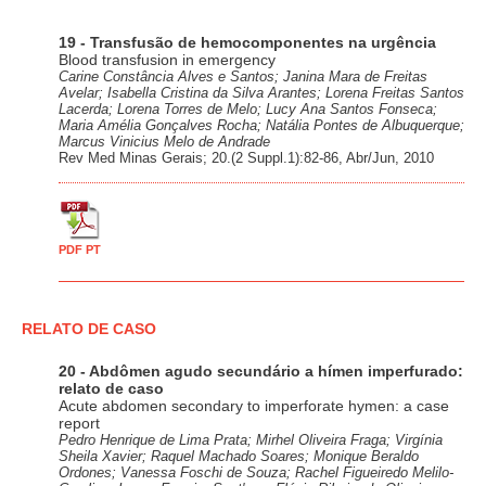
19 - Transfusão de hemocomponentes na urgência
Blood transfusion in emergency
Carine Constância Alves e Santos; Janina Mara de Freitas
Avelar; Isabella Cristina da Silva Arantes; Lorena Freitas Santos
Lacerda; Lorena Torres de Melo; Lucy Ana Santos Fonseca;
Maria Amélia Gonçalves Rocha; Natália Pontes de Albuquerque;
Marcus Vinicius Melo de Andrade
Rev Med Minas Gerais; 20.(2 Suppl.1):82-86, Abr/Jun, 2010
PDF PT
RELATO DE CASO
20 - Abdômen agudo secundário a hímen imperfurado:
relato de caso
Acute abdomen secondary to imperforate hymen: a case
report
Pedro Henrique de Lima Prata; Mirhel Oliveira Fraga; Virgínia
Sheila Xavier; Raquel Machado Soares; Monique Beraldo
Ordones; Vanessa Foschi de Souza; Rachel Figueiredo Melilo-