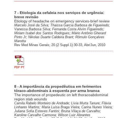
7 - Etiologia da cefaleia nos serviços de urgência:
breve revisão
Etiology of headache on emergency services-brief review
Marcelo José da Silva; Thaissa Garcia Barbosa de Figueiredo;
Vanessa Barbosa Silva; Fernanda Costa Alvim Figueiredo;
Miriam Isabel dos Santos Rodrigues; Mário Antônio Gherard
Pinto Jr; Nikolas Duarte Caldeira Brant; Rômulo Gonçalves
Marotta
Rev Med Minas Gerais; 20.(2 Suppl.1):30-33, Abr/Jun, 2010
PDF PT
8 - A importância da propedêutica em ferimentos
tóraco-abdominais à esquerda por arma branca
The importance of propedeutic on left thoracoabdominal
region stab wounds
Camila Rabelo Monteiro de Andrade; Lívia Murta Tanure; Flávia
Linhares Martins; Maria Luísa Braga Vieira; Carina Nunes Vieira;
Juliana Sofia Esteves Fantini; Bruna Vilaça de Carvalho;
Karoline Carvalho Carmona; Wilson Luiz Abrantes