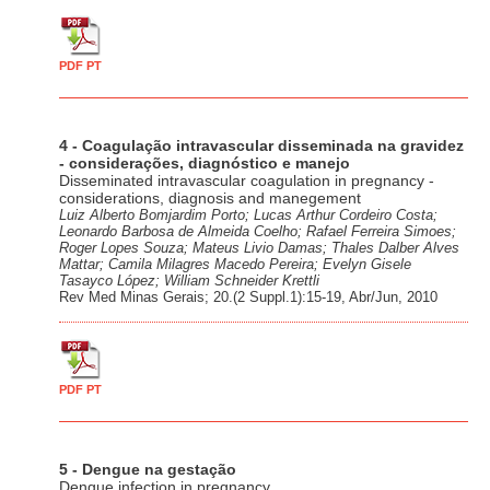
PDF PT
4 - Coagulação intravascular disseminada na gravidez
- considerações, diagnóstico e manejo
Disseminated intravascular coagulation in pregnancy -
considerations, diagnosis and manegement
Luiz Alberto Bomjardim Porto; Lucas Arthur Cordeiro Costa;
Leonardo Barbosa de Almeida Coelho; Rafael Ferreira Simoes;
Roger Lopes Souza; Mateus Livio Damas; Thales Dalber Alves
Mattar; Camila Milagres Macedo Pereira; Evelyn Gisele
Tasayco López; William Schneider Krettli
Rev Med Minas Gerais; 20.(2 Suppl.1):15-19, Abr/Jun, 2010
PDF PT
5 - Dengue na gestação
Dengue infection in pregnancy