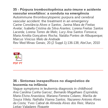
35 - Púrpura trombocitopênica auto-imune e acidente
vascular encefálico: a conduta na emergência
Autoimmune thrombocytopenic purpura and cerebral
vascular accident: the treatment in an emergency
Carine Constância Alves e Santos; Janina Mara de Freitas
Avelar; Isabella Cristina da Silva Arantes; Lorena Freitas Santos
Lacerda; Lorena Torres de Melo; Lucy Ana Santos Fonseca;
Maria Amélia Gonçalves Rocha; Natália Pontes de Albuquerque;
Marcus Vinicius Melo de Andrade
Rev Med Minas Gerais; 20.(2 Suppl.1):136-138, Abr/Jun, 2010
PDF PT
36 - Sintomas inespecíficos no diagnóstico de
leucemia na infância
Vague symptoms in leukemia diagnosis in childhood
Ana Carolina Cunha Garcez; Bernardo Magalhaes Espíndola;
Maria Elvira Anastásia; Mariana Ferreira Colares; Marília de
Souza Vilela; Nathália Vianna Santos; Nazareno Antonio Alves
da Costa; Yves Cabral de Almeida Alves dos Reis; Mariza
Leitao Valadares Roquete