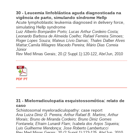
30 - Leucemia linfoblástica aguda diagnosticada na
vigência de parto, simulando síndrome Hellp
Acute lymphoblastic leukemia diagnosed in delivery force,
simulating Hellp syndrome
Luiz Alberto Bomjardim Porto; Lucas Arthur Cordeiro Costa;
Leonardo Barbosa de Almeida Coelho; Rafael Ferreira Simoes;
Roger Lopes Souza; Mateus Lívio Damas; Thales Dalber Alves
Mattar;Camila Milagres Macedo Pereira; Mário Dias Correia
Júnior
Rev Med Minas Gerais; 20.(2 Suppl.1):120-122, Abr/Jun, 2010
PDF PT
31 - Mielorradiculopatia esquistossomótica: relato de
caso
Schistosomal myeloradiculopathy: case report
Ana Luiza Diniz D. Pereira; Arthur Rafael B. Martins; Arthur
Morais; Bruno de Miranda Cordeiro; Bruno Diniz Gomes
Fontanela; Efraim Lunardi Flam; Isabela dos Anjos Siqueira;
Luis Guilherme Mendonça; Jose Roberto Lambertucci
Rev Med Minas Gerais; 20.(2 Suppl.1):123-125, Abr/Jun, 2010