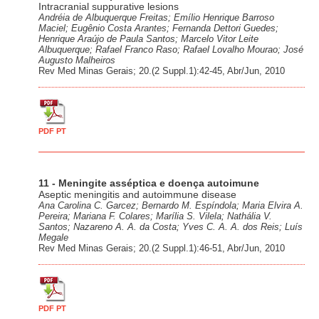
Intracranial suppurative lesions
Andréia de Albuquerque Freitas; Emílio Henrique Barroso
Maciel; Eugênio Costa Arantes; Fernanda Dettori Guedes;
Henrique Araújo de Paula Santos; Marcelo Vitor Leite
Albuquerque; Rafael Franco Raso; Rafael Lovalho Mourao; José
Augusto Malheiros
Rev Med Minas Gerais; 20.(2 Suppl.1):42-45, Abr/Jun, 2010
PDF PT
11 - Meningite asséptica e doença autoimune
Aseptic meningitis and autoimmune disease
Ana Carolina C. Garcez; Bernardo M. Espíndola; Maria Elvira A.
Pereira; Mariana F. Colares; Marília S. Vilela; Nathália V.
Santos; Nazareno A. A. da Costa; Yves C. A. A. dos Reis; Luís
Megale
Rev Med Minas Gerais; 20.(2 Suppl.1):46-51, Abr/Jun, 2010
PDF PT