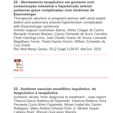
22 - Abortamento terapêutico em gestante com
comunicação interatrial e hipertensão arterial
pulmonar grave complicadas com síndrome de
Eisenmenger
Therapeutic abortion in pregnant woman with atrial septal
defect and pulmonary arterial hypertension complicated
with Eisenmenger syndrome
Antônio Augusto Guimaraes Barros; Arthur Chagas de Castro;
Bernardo Aramuni Mariano; Cássio Fernando de Assis Carvalho;
Eloah Gambogi Lima; Joao Cláudio Soares de Sousa; Leonardo
Magalhaes Ferraz; Paola Gaston Giostri; William Schneider da
Cruz Krettli
Rev Med Minas Gerais; 20.(2 Suppl.1):94-97, Abr/Jun, 2010
PDF PT
23 - Acidente vascular encefálico isquêmico: do
diagnóstico à terapêutica
Ischemic stroke: from diagnosis to treatment - case report
Thaissa Garcia Barbosa de Figueiredo; Vanessa Barbosa Silva;
Fernanda Costa Alvim Figueiredo; Miriam Isabel dos Santos
Rodrigues; Mário Antônio Gherard Pinto Jr; Nikolas Duarte
Caldeira Brant; Rômulo Gonçalves Marotta