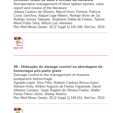
Nonoperative management of blunt spleen injuries: case
report and review of the literature
Juliana Cardoso de Oliveira; Marcel Assis Ferreira; Patrícia
Costa Sant'Ana; Raquel Lage Ribeiro; Rodrigo Alves de Sá;
Rodrigo Gomes Taboada; Stephanie Saliba de Freitas; Tatiane
Meira Pinho Silva; Wilson Luiz Abrantes
Rev Med Minas Gerais; 20.(2 Suppl.1):145-148, Abr/Jun, 2010
PDF PT
39 - Utilização do
damage control
na abordagem da
hemorragia pós-parto grave
Damage control in the management of massive
postpartum hemorrhage
Agnaldo Lopes Silva Filho; Roberto Cardoso Bessa-Junior;
Adriano Avila; Afrânio Augusto de Freitas Figueiredo; David
Albanez Campos; Saulo Rogério de Oliveira Freitas; Walter
Ferraz Flávio Júnior; Warley Martins
Rev Med Minas Gerais; 20.(2 Suppl.1):149-151, Abr/Jun, 2010