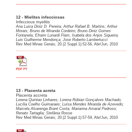
12 - Mielites infecciosas
Infeccious myelitis
Ana Luiza Diniz D. Pereira; Arthur Rafael B. Martins; Arthur
Morais; Bruno de Miranda Cordeiro; Bruno Diniz Gomes
Fontanela; Efraim Lunardi Flam; Isabela dos Anjos Siqueira;
Luis Guilherme Mendonça; Jose Roberto Lambertucci
Rev Med Minas Gerais; 20.(2 Suppl.1):52-56, Abr/Jun, 2010
PDF PT
13 - Placenta acreta
Placenta accreta
Lorena Quintao Linhares; Lorena Rúbian Gonçalves Machado;
Lucília Coelho Guimaraes; Luísa Mendes Miranda de Azevedo;
Marcela Alvarenga Brant Costa; Marianna Amaral Pedroso;
Renato Tartaglia; Stefânia Rosse
Rev Med Minas Gerais; 20.(2 Suppl.1):57-59, Abr/Jun, 2010