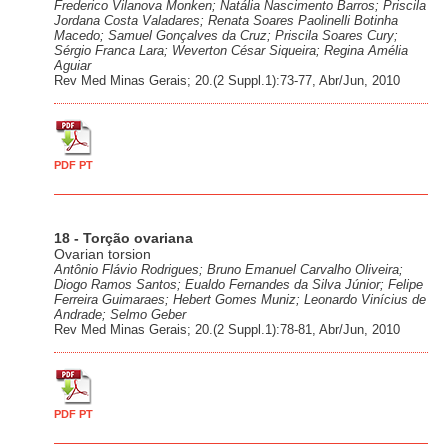
Frederico Vilanova Monken; Natália Nascimento Barros; Priscila
Jordana Costa Valadares; Renata Soares Paolinelli Botinha
Macedo; Samuel Gonçalves da Cruz; Priscila Soares Cury;
Sérgio Franca Lara; Weverton César Siqueira; Regina Amélia
Aguiar
Rev Med Minas Gerais; 20.(2 Suppl.1):73-77, Abr/Jun, 2010
PDF PT
18 - Torção ovariana
Ovarian torsion
Antônio Flávio Rodrigues; Bruno Emanuel Carvalho Oliveira;
Diogo Ramos Santos; Eualdo Fernandes da Silva Júnior; Felipe
Ferreira Guimaraes; Hebert Gomes Muniz; Leonardo Vinícius de
Andrade; Selmo Geber
Rev Med Minas Gerais; 20.(2 Suppl.1):78-81, Abr/Jun, 2010
PDF PT