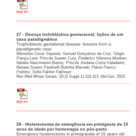
PDF PT
27 - Doença trofoblástica gestacional: lições de um
caso paradigmático
Trophoblastic gestational disease: lessons from a
paradigmatic case
Weverton Cesar Siqueira; Samuel Gonçalves da Cruz; Sérgio
França Lara; Priscila Soares Cury; Frederico Vilanova Monken;
Natália Nascimento Barros; Priscila Jordana Costa Valadares;
Renata Soares Paolinelli Botinha Macedo; Flávia Franco
Frattesi; Sofia Fakher Fakhouri
Rev Med Minas Gerais; 20.(2 Suppl.1):110-113, Abr/Jun, 2010
PDF PT
28 - Histerectomia de emergência em primigesta de 15
anos de idade por hemorragia no pós-parto
Emergency hysterectomy in primigravida of 15 years old