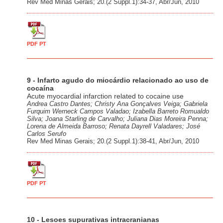
Rev Med Minas Gerais; 20.(2 Suppl.1):34-37, Abr/Jun, 2010
PDF PT
9 - Infarto agudo do miocárdio relacionado ao uso de
cocaína
Acute myocardial infarction related to cocaine use
Andrea Castro Dantes; Christy Ana Gonçalves Veiga; Gabriela
Furquim Werneck Campos Valadao; Izabella Barreto Romualdo
Silva; Joana Starling de Carvalho; Juliana Dias Moreira Penna;
Lorena de Almeida Barroso; Renata Dayrell Valadares; José
Carlos Serufo
Rev Med Minas Gerais; 20.(2 Suppl.1):38-41, Abr/Jun, 2010
PDF PT
10 - Lesoes supurativas intracranianas