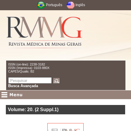
Português
Inglês
ISSN (on-line): 2238-3182
ISSN (Impressa): 0103-880X
CAPES/Qualis: B2
Busca Avançada
Volume: 20
.
(2 Suppl.1)