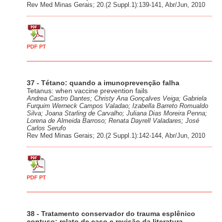
Rev Med Minas Gerais; 20.(2 Suppl.1):139-141, Abr/Jun, 2010
PDF PT
37 - Tétano: quando a imunoprevenção falha
Tetanus: when vaccine prevention fails
Andrea Castro Dantes; Christy Ana Gonçalves Veiga; Gabriela
Furquim Werneck Campos Valadao; Izabella Barreto Romualdo
Silva; Joana Starling de Carvalho; Juliana Dias Moreira Penna;
Lorena de Almeida Barroso; Renata Dayrell Valadares; José
Carlos Serufo
Rev Med Minas Gerais; 20.(2 Suppl.1):142-144, Abr/Jun, 2010
PDF PT
38 - Tratamento conservador do trauma esplênico
contuso: relato de caso e revisão da literatura