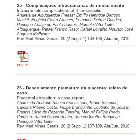
25 - Complicações intracranianas de rinossinusite
Intracranials complications of rhinosinusitis
Andréia de Albuquerque Freitas; Emílio Henrique Barroso
Maciel; Eugênio Costa Arantes; Fernanda Dettori Guedes;
Henrique Araújo de Paula Santos; Marcelo Vitor Leite
Albuquerque; Rafael Franco Raso; Rafael Lovalho Mourao; José
Augusto Malheiros
Rev Med Minas Gerais; 20.(2 Suppl.1):104-106, Abr/Jun, 2010
PDF PT
26 - Descolamento prematuro da placenta: relato de
caso
Placental abruption: a case report
Aparecida Andrade Ribeiro Franciscani; Bruno Resende;
Carolina Ribeiro Costa; Felipe Branquinho Coutinho de Souza;
Francis Lúcio de Rezende Ferreira; Manuel Fellipe Prado
Cardoso; Rafael Grossi Rocha; Renan Detoffol Bragança;
Henrique Vitor Leite
Rev Med Minas Gerais; 20.(2 Suppl.1):107-109, Abr/Jun, 2010