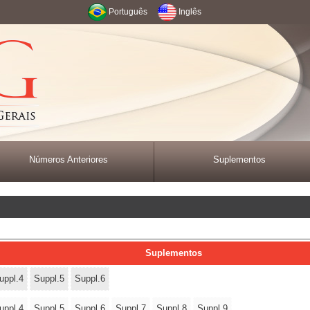
Português
Inglês
Números Anteriores
Suplementos
Suplementos
uppl.4
Suppl.5
Suppl.6
uppl.4
Suppl.5
Suppl.6
Suppl.7
Suppl.8
Suppl.9