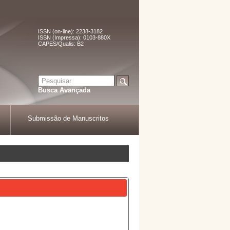
ISSN (on-line): 2238-3182
ISSN (Impressa): 0103-880X
CAPES/Qualis: B2
Busca Avançada
Submissão de Manuscritos