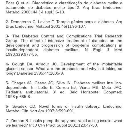
Eder Q et al. Diagnóstico e classificação do diabetes melito e
tratamento do diabetes melito tipo 2. Arq Bras Endocrinol
Metabol 2000; 44 ( 4 supl.):5-10.
2- Demeterco C, Levine F. Terapia gênica para o diabetes. Arq
Bras Endocrinol Metabol 2001;45(1):96-107.
3- The Diabetes Control and Complications Trial Research
Group. The effect of intensive treatment of diabetes on the
development and progression of long-term complications in
insulin-dependent diabetes mellitus. N Engl J Med
1993;329:977-85.
4- Gough DA, Armour JC. Development of the implantable
glucose sensor: What are the prospects and why is it taking so
long? Diabetes 1995;44:1005-9.
5- Chagas AJ, Castro JC, Silva IN. Diabetes mellitus insulino-
dependente. In: Leão E, Correa EJ, Viana MB, Mota JAC.
Pediatria ambulatorial. 3ª ed. Belo Horizonte: Coopmed;
1998.p.685-8.
6- Swadek CD. Novel forms of insulin delivery. Endocrinol
Metabol Clin Nort Am 1997;3:599-601.
7- Zinman B. Insulin pump therapy and rapid acting insulin: what
we learned? Int J Clin Pract Suppl 2001;123:47-50.