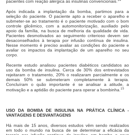
pacientes com reação alérgica às insulinas convencionais.
Após indicada a implantação da bomba, partimos para a
seleção do paciente. O paciente apto a receber o aparelho e
submeter-se ao tratamento é o paciente motivado com o bom
controle glicêmico, com a automonitorização, auxiliado pelo
apoio da família, na busca de melhoria da qualidade de vida.
Pacientes desmotivados ao seguimento criterioso devem ser
desaconselhados à terapia por infusão contínua de insulina.
Nesse momento é preciso avaliar as condições do paciente e
avaliar os impactos da implantação de um aparelho no seu
corpo.
Recente estudo analisou pacientes diabéticos candidatos ao
uso da bomba de insulina. Cerca de 30% dos entrevistados
rejeitaram o tratamento, 20% o realizaram parcialmente e os
demais 50% se submeteram completamente à terapia.
Concluíram o quão importante é se analisar a atitude, a
15
motivação e a aptidão do paciente para operar a bombinha.
USO DA BOMBA DE INSULINA NA PRÁTICA CLÍNICA -
VANTAGENS E DESVANTAGENS
Há mais de 15 anos, diversos estudos vêm sendo realizados
em todo o mundo na busca de se determinar a eficácia da
terapia por infusão contínua de insulina em bomba e seus