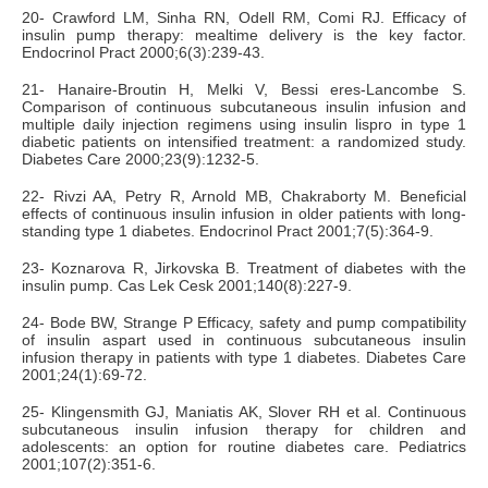
20- Crawford LM, Sinha RN, Odell RM, Comi RJ. Efficacy of
insulin pump therapy: mealtime delivery is the key factor.
Endocrinol Pract 2000;6(3):239-43.
21- Hanaire-Broutin H, Melki V, Bessi eres-Lancombe S.
Comparison of continuous subcutaneous insulin infusion and
multiple daily injection regimens using insulin lispro in type 1
diabetic patients on intensified treatment: a randomized study.
Diabetes Care 2000;23(9):1232-5.
22- Rivzi AA, Petry R, Arnold MB, Chakraborty M. Beneficial
effects of continuous insulin infusion in older patients with long-
standing type 1 diabetes. Endocrinol Pract 2001;7(5):364-9.
23- Koznarova R, Jirkovska B. Treatment of diabetes with the
insulin pump. Cas Lek Cesk 2001;140(8):227-9.
24- Bode BW, Strange P Efficacy, safety and pump compatibility
of insulin aspart used in continuous subcutaneous insulin
infusion therapy in patients with type 1 diabetes. Diabetes Care
2001;24(1):69-72.
25- Klingensmith GJ, Maniatis AK, Slover RH et al. Continuous
subcutaneous insulin infusion therapy for children and
adolescents: an option for routine diabetes care. Pediatrics
2001;107(2):351-6.