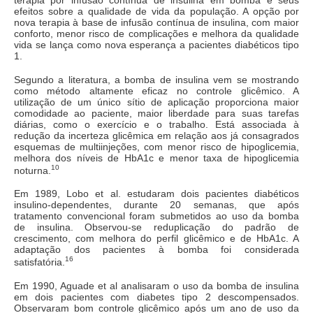
efeitos sobre a qualidade de vida da população. A opção por
nova terapia à base de infusão contínua de insulina, com maior
conforto, menor risco de complicações e melhora da qualidade
vida se lança como nova esperança a pacientes diabéticos tipo
1.
Segundo a literatura, a bomba de insulina vem se mostrando
como método altamente eficaz no controle glicêmico. A
utilização de um único sítio de aplicação proporciona maior
comodidade ao paciente, maior liberdade para suas tarefas
diárias, como o exercício e o trabalho. Está associada à
redução da incerteza glicêmica em relação aos já consagrados
esquemas de multiinjeções, com menor risco de hipoglicemia,
melhora dos níveis de HbA1c e menor taxa de hipoglicemia
10
noturna.
Em 1989, Lobo et al. estudaram dois pacientes diabéticos
insulino-dependentes, durante 20 semanas, que após
tratamento convencional foram submetidos ao uso da bomba
de insulina. Observou-se reduplicação do padrão de
crescimento, com melhora do perfil glicêmico e de HbA1c. A
adaptação dos pacientes à bomba foi considerada
16
satisfatória.
Em 1990, Aguade et al analisaram o uso da bomba de insulina
em dois pacientes com diabetes tipo 2 descompensados.
Observaram bom controle glicêmico após um ano de uso da