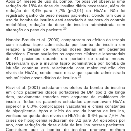
Após 14 meses de uso da bomba, foi possível observar uma
redução de 18% da dose de insulina diária necessária, além de
redução de 8,4% para 7,7% (p<0,01) da HbA1c. Não foi
registrado ganho de peso nesses pacientes. Concluíram que o
uso da bomba de insulina está associado à melhora do controle
metabólico, redução da dose de insulina administrada sem
20
alteração do peso do paciente.
Hanaire-Broutin et al. (2000) compararam os efeitos da terapia
com insulina lispro administrada por bomba de insulina em
relação à terapia de múltiplas doses diárias em pacientes
diabéticos. Foram avaliados os aspectos clínicos e laboratoriais
de 41 pacientes durante um período de quatro meses.
Observaram que a insulina lispro administrada por bomba de
infusão contínua está relacionada com maior redução dos
níveis de HbA1c, sendo mais eficaz que quando administrada
21
sob múltiplas doses diárias de insulina.
Rizvi et al. (2001) estudaram os efeitos da bomba de insulina
em cinco pacientes idosos portadores de DM tipo 1 de longa
data, previamente tratados com esquema de multidoses de
insulina. Todos os pacientes estudados apresentavam HbA1c
superior a 8,0%, complicações vasculares e crises constantes
de hipoglicemia. Após o início do uso da bomba de insulina,
verificou-se queda dos níveis de HbA1c de 9,6% para 7,6%. As
crises de hipoglicemia reduziram de 3,2 para 0,4 episódios por
ano, com redução da dose diária de insulina nesses pacientes.
Concluíram que a bomba de insulina promove melhora