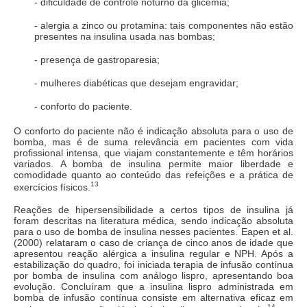
- dificuldade de controle noturno da glicemia;
- alergia a zinco ou protamina: tais componentes não estão
presentes na insulina usada nas bombas;
- presença de gastroparesia;
- mulheres diabéticas que desejam engravidar;
- conforto do paciente.
O conforto do paciente não é indicação absoluta para o uso de
bomba, mas é de suma relevância em pacientes com vida
profissional intensa, que viajam constantemente e têm horários
variados. A bomba de insulina permite maior liberdade e
comodidade quanto ao conteúdo das refeições e a prática de
13
exercícios físicos.
Reações de hipersensibilidade a certos tipos de insulina já
foram descritas na literatura médica, sendo indicação absoluta
para o uso de bomba de insulina nesses pacientes. Eapen et al.
(2000) relataram o caso de criança de cinco anos de idade que
apresentou reação alérgica a insulina regular e NPH. Após a
estabilização do quadro, foi iniciada terapia de infusão contínua
por bomba de insulina com análogo lispro, apresentando boa
evolução. Concluíram que a insulina lispro administrada em
bomba de infusão contínua consiste em alternativa eficaz em
14