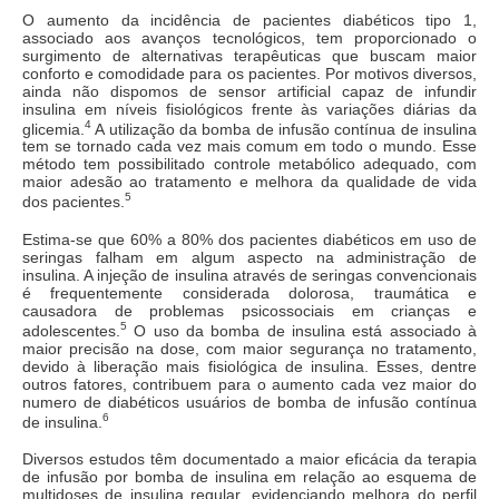
O aumento da incidência de pacientes diabéticos tipo 1,
associado aos avanços tecnológicos, tem proporcionado o
surgimento de alternativas terapêuticas que buscam maior
conforto e comodidade para os pacientes. Por motivos diversos,
ainda não dispomos de sensor artificial capaz de infundir
insulina em níveis fisiológicos frente às variações diárias da
4
glicemia.
A utilização da bomba de infusão contínua de insulina
tem se tornado cada vez mais comum em todo o mundo. Esse
método tem possibilitado controle metabólico adequado, com
maior adesão ao tratamento e melhora da qualidade de vida
5
dos pacientes.
Estima-se que 60% a 80% dos pacientes diabéticos em uso de
seringas falham em algum aspecto na administração de
insulina. A injeção de insulina através de seringas convencionais
é frequentemente considerada dolorosa, traumática e
causadora de problemas psicossociais em crianças e
5
adolescentes.
O uso da bomba de insulina está associado à
maior precisão na dose, com maior segurança no tratamento,
devido à liberação mais fisiológica de insulina. Esses, dentre
outros fatores, contribuem para o aumento cada vez maior do
numero de diabéticos usuários de bomba de infusão contínua
6
de insulina.
Diversos estudos têm documentado a maior eficácia da terapia
de infusão por bomba de insulina em relação ao esquema de
multidoses de insulina regular, evidenciando melhora do perfil