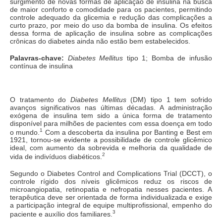
surgimento de novas formas de aplicação de insulina na busca
de maior conforto e comodidade para os pacientes, permitindo
controle adequado da glicemia e redução das complicações a
curto prazo, por meio do uso da bomba de insulina. Os efeitos
dessa forma de aplicação de insulina sobre as complicações
crônicas do diabetes ainda não estão bem estabelecidos.
Palavras-chave:
Diabetes Mellitus
tipo 1; Bomba de infusão
contínua de insulina
O tratamento do
Diabetes Mellitus
(DM) tipo 1 tem sofrido
avanços significativos nas últimas décadas. A administração
exógena de insulina tem sido a única forma de tratamento
disponível para milhões de pacientes com essa doença em todo
1
o mundo.
Com a descoberta da insulina por Banting e Best em
1921, tornou-se evidente a possibilidade de controle glicêmico
ideal, com aumento da sobrevida e melhoria da qualidade de
2
vida de indivíduos diabéticos.
Segundo o Diabetes Control and Complications Trial (DCCT), o
controle rígido dos níveis glicêmicos reduz os riscos de
microangiopatia, retinopatia e nefropatia nesses pacientes. A
terapêutica deve ser orientada de forma individualizada e exige
a participação integral de equipe multiprofissional, empenho do
3
paciente e auxílio dos familiares.