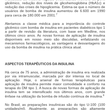
glicêmico, redução dos níveis de glicohemoglobina (HbA1c) e
redução das crises de hipoglicemia. Estima-se que o número de
usuários de bomba de insulina aumentou de 6.600 em 1990
7
para cerca de 180.000 em 2001.
Alertamos a classe médica para a importância do controle
glicêmico com bomba de insulina em pacientes diabéticos tipo 1
a partir de revisão da literatura, com base em Medline, nos
últimos cinco anos. As novas formas de aplicação de insulina
disponíveis em nosso meio são discutidas, enfatizando os
mecanismos farmacológicos, as vantagens e desvantagens do
uso da bomba de insulina na prática clínica atual.
ASPECTOS TERAPÊUTICOS DA INSULINA
Há cerca de 75 anos, a administração de insulina era realizada
por via intramuscular, marcada por dor intensa no local de
aplicação. Hoje, o arsenal de formas terapêuticas para
aplicação de insulina permite maior comodidade e conforto na
terapia do DM tipo 1. A busca de novas formas de aplicação de
insulina tem se intensificado nos últimos anos, com grande
8
ênfase na utilização da bomba de infusão contínua de insulina.
No Brasil, as preparações insulínicas são do tipo U-100 (100
unidades/ml). Atualmente, as preparações são altamente