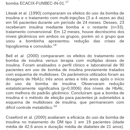
17
bomba ECACIX-FUNBEC-IN-01.
Litwak et al. (1990) compararam os efeitos do uso da bomba de
insulina e o tratamento com multi-injeções (3 a 4 vezes ao dia)
em 56 pacientes durante um período de 24 meses. Desses, 23
receberam insulina mediante bomba e o restante (n=33),
tratamento convencional. Em 12 meses, houve decréscimo dos
níveis glicêmicos em ambos os grupos, porém só o grupo que
usou a bombinha apresentou redução das crises de
18
hipoglicemia e convulsão.
Bell et al. (2000) compararam os efeitos do tratamento com
bomba de insulina
versus
terapia com múltiplas doses de
insulina. Foram analisados o perfil clínico e laboratorial de 90
pacientes em uso de bomba de insulina previamente tratados
com esquema de multidoses. Os parâmetros utilizados foram as
dosagens de HbA1c três anos antes e três anos após o início
do uso da bomba de insulina. Observaram redução
estatisticamente significativa (p=0,0006) dos níveis de HbAlc,
com melhora do padrão glicêmico. Concluíram que a bomba de
insulina é o método de eleição para pacientes já submetidos a
esquema de multidoses de insulina, que permanecem com
19
difícil controle metabólico.
Crawford et al. (2000) avaliaram a eficácia do uso da bomba de
insulina no tratamento do DM tipo 1 em 19 pacientes (idade
média de 42,6 anos e duração média de diabetes de 21 anos).