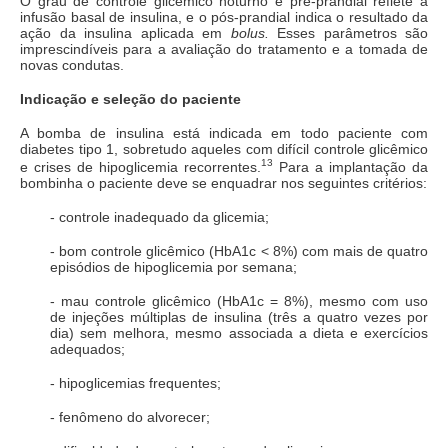
O grau de controle glicêmico noturno e pré-prandial reflete a
infusão basal de insulina, e o pós-prandial indica o resultado da
ação da insulina aplicada em
bolus.
Esses parâmetros são
imprescindíveis para a avaliação do tratamento e a tomada de
novas condutas.
Indicação e seleção do paciente
A bomba de insulina está indicada em todo paciente com
diabetes tipo 1, sobretudo aqueles com difícil controle glicêmico
13
e crises de hipoglicemia recorrentes.
Para a implantação da
bombinha o paciente deve se enquadrar nos seguintes critérios:
- controle inadequado da glicemia;
- bom controle glicêmico (HbA1c < 8%) com mais de quatro
episódios de hipoglicemia por semana;
- mau controle glicêmico (HbA1c = 8%), mesmo com uso
de injeções múltiplas de insulina (três a quatro vezes por
dia) sem melhora, mesmo associada a dieta e exercícios
adequados;
- hipoglicemias frequentes;
- fenômeno do alvorecer;