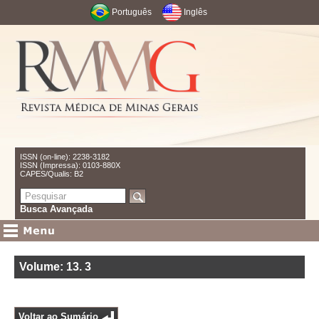
Português
Inglês
ISSN (on-line): 2238-3182
ISSN (Impressa): 0103-880X
CAPES/Qualis: B2
Busca Avançada
Volume: 13
.
3
Voltar ao Sumário