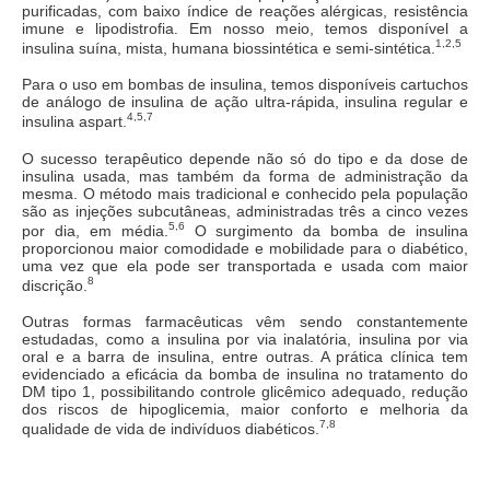
purificadas, com baixo índice de reações alérgicas, resistência
imune e lipodistrofia. Em nosso meio, temos disponível a
1,2,5
insulina suína, mista, humana biossintética e semi-sintética.
Para o uso em bombas de insulina, temos disponíveis cartuchos
de análogo de insulina de ação ultra-rápida, insulina regular e
4,5,7
insulina aspart.
O sucesso terapêutico depende não só do tipo e da dose de
insulina usada, mas também da forma de administração da
mesma. O método mais tradicional e conhecido pela população
são as injeções subcutâneas, administradas três a cinco vezes
5,6
por dia, em média.
O surgimento da bomba de insulina
proporcionou maior comodidade e mobilidade para o diabético,
uma vez que ela pode ser transportada e usada com maior
8
discrição.
Outras formas farmacêuticas vêm sendo constantemente
estudadas, como a insulina por via inalatória, insulina por via
oral e a barra de insulina, entre outras. A prática clínica tem
evidenciado a eficácia da bomba de insulina no tratamento do
DM tipo 1, possibilitando controle glicêmico adequado, redução
dos riscos de hipoglicemia, maior conforto e melhoria da
7,8
qualidade de vida de indivíduos diabéticos.