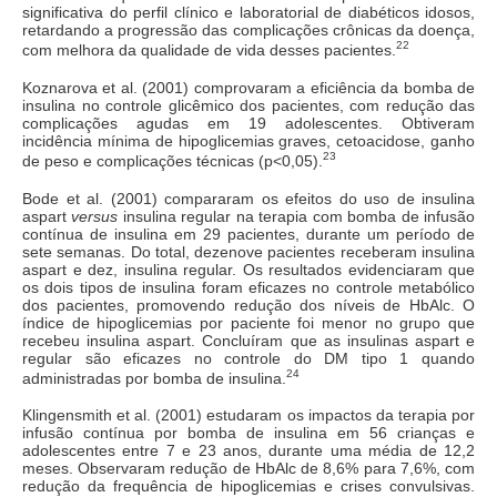
significativa do perfil clínico e laboratorial de diabéticos idosos,
retardando a progressão das complicações crônicas da doença,
22
com melhora da qualidade de vida desses pacientes.
Koznarova et al. (2001) comprovaram a eficiência da bomba de
insulina no controle glicêmico dos pacientes, com redução das
complicações agudas em 19 adolescentes. Obtiveram
incidência mínima de hipoglicemias graves, cetoacidose, ganho
23
de peso e complicações técnicas (p<0,05).
Bode et al. (2001) compararam os efeitos do uso de insulina
aspart
versus
insulina regular na terapia com bomba de infusão
contínua de insulina em 29 pacientes, durante um período de
sete semanas. Do total, dezenove pacientes receberam insulina
aspart e dez, insulina regular. Os resultados evidenciaram que
os dois tipos de insulina foram eficazes no controle metabólico
dos pacientes, promovendo redução dos níveis de HbAlc. O
índice de hipoglicemias por paciente foi menor no grupo que
recebeu insulina aspart. Concluíram que as insulinas aspart e
regular são eficazes no controle do DM tipo 1 quando
24
administradas por bomba de insulina.
Klingensmith et al. (2001) estudaram os impactos da terapia por
infusão contínua por bomba de insulina em 56 crianças e
adolescentes entre 7 e 23 anos, durante uma média de 12,2
meses. Observaram redução de HbAlc de 8,6% para 7,6%, com
redução da frequência de hipoglicemias e crises convulsivas.