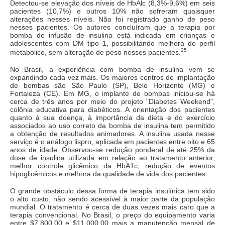
Detectou-se elevação dos níveis de HbAlc (8,3%-9,6%) em seis
pacientes (10,7%) e outros 10% não sofreram quaisquer
alterações nesses níveis. Não foi registrado ganho de peso
nesses pacientes. Os autores concluíram que a terapia por
bomba de infusão de insulina está indicada em crianças e
adolescentes com DM tipo 1, possibilitando melhora do perfil
25
metabólico, sem alteração de peso nesses pacientes.
No Brasil, a experiência com bomba de insulina vem se
expandindo cada vez mais. Os maiores centros de implantação
de bombas são São Paulo (SP), Belo Horizonte (MG) e
Fortaleza (CE). Em MG, o implante de bombas iniciou-se há
cerca de três anos por meio do projeto "Diabetes Weekend",
colônia educativa para diabéticos. A orientação dos pacientes
quanto à sua doença, à importância da dieta e do exercício
associados ao uso correto da bomba de insulina tem permitido
a obtenção de resultados animadores. A insulina usada nesse
serviço é o análogo lispro, aplicada em pacientes entre oito e 65
anos de idade. Observou-se redução ponderal de até 25% da
dose de insulina utilizada em relação ao tratamento anterior,
melhor controle glicêmico da HbA1c, redução de eventos
hipoglicêmicos e melhora da qualidade de vida dos pacientes.
O grande obstáculo dessa forma de terapia insulínica tem sido
o alto custo, não sendo acessível à maior parte da população
mundial. O tratamento é cerca de duas vezes mais caro que a
terapia convencional. No Brasil, o preço do equipamento varia
entre $7.800,00 e $11.000,00 mais a manutenção mensal de