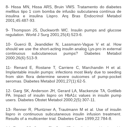
8- Hissa MN, Hissa ARS, Bruin VMS. Tratamento do diabetes
mellitus tipo 1 com bomba de infusão subcutanea contínua de
insulina e insulina Lispro. Arq Bras Endocrinol Metabol
2001;45:487-93.
9- Thompson JS, Duckworth WC. Insulin pumps and glucose
regulation. World J Surg 2001;25(4):523-6.
10- Guerci B, Jeandidier N, Lassmann-Vague V et al. How
should we use the short-acting insulin analog Lys-pro in external
continuous subcutaneous pumps? Diabetes Metabol
2000;26(6):513-9.
11- Renard E, Rostane T, Carriere C, Marchandin H et al.
Implantable insulin pumps: infections most likely due to seeding
from skin flora determine severe outcomes of pump-pocket
seromas. Diabetes Metabol 2001;27(1):62-5.
12- Garg SK, Anderson JH, Gerard LA, Mackenzie TA, Gottlieb
PA. Impact of insulin lispro on HbA1c values in insulin pump
users. Diabetes Obstet Metabol 2000;2(5):307-11.
13- Renner R, Pfuntzner A, Trautmann M et al. Use of insulin
lispro in continuous subcutaneous insulin infusion treatment.
Results of a multicenter trial. Diabetes Care 1999;22:784-8.