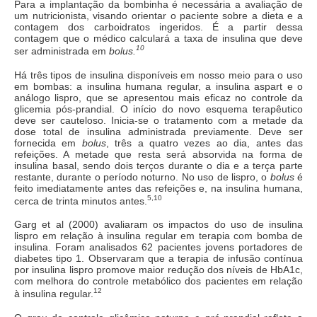
Para a implantação da bombinha é necessária a avaliação de
um nutricionista, visando orientar o paciente sobre a dieta e a
contagem dos carboidratos ingeridos. É a partir dessa
contagem que o médico calculará a taxa de insulina que deve
10
ser administrada em
bolus.
Há três tipos de insulina disponíveis em nosso meio para o uso
em bombas: a insulina humana regular, a insulina aspart e o
análogo lispro, que se apresentou mais eficaz no controle da
glicemia pós-prandial. O início do novo esquema terapêutico
deve ser cauteloso. Inicia-se o tratamento com a metade da
dose total de insulina administrada previamente. Deve ser
fornecida em
bolus
, três a quatro vezes ao dia, antes das
refeições. A metade que resta será absorvida na forma de
insulina basal, sendo dois terços durante o dia e a terça parte
restante, durante o período noturno. No uso de lispro, o
bolus
é
feito imediatamente antes das refeições e, na insulina humana,
5,10
cerca de trinta minutos antes.
Garg et al (2000) avaliaram os impactos do uso de insulina
lispro em relação à insulina regular em terapia com bomba de
insulina. Foram analisados 62 pacientes jovens portadores de
diabetes tipo 1. Observaram que a terapia de infusão contínua
por insulina lispro promove maior redução dos níveis de HbA1c,
com melhora do controle metabólico dos pacientes em relação
12
à insulina regular.