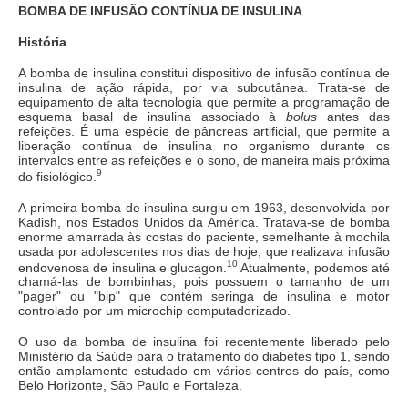
BOMBA DE INFUSÃO CONTÍNUA DE INSULINA
História
A bomba de insulina constitui dispositivo de infusão contínua de
insulina de ação rápida, por via subcutânea. Trata-se de
equipamento de alta tecnologia que permite a programação de
esquema basal de insulina associado à
bolus
antes das
refeições. É uma espécie de pâncreas artificial, que permite a
liberação contínua de insulina no organismo durante os
intervalos entre as refeições e o sono, de maneira mais próxima
9
do fisiológico.
A primeira bomba de insulina surgiu em 1963, desenvolvida por
Kadish, nos Estados Unidos da América. Tratava-se de bomba
enorme amarrada às costas do paciente, semelhante à mochila
usada por adolescentes nos dias de hoje, que realizava infusão
10
endovenosa de insulina e glucagon.
Atualmente, podemos até
chamá-las de bombinhas, pois possuem o tamanho de um
"pager" ou "bip" que contém seringa de insulina e motor
controlado por um microchip computadorizado.
O uso da bomba de insulina foi recentemente liberado pelo
Ministério da Saúde para o tratamento do diabetes tipo 1, sendo
então amplamente estudado em vários centros do país, como
Belo Horizonte, São Paulo e Fortaleza.