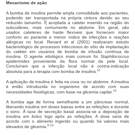
Mecanismo de ação
A bomba de insulina permite ampla comodidade aos pacientes,
podendo ser transportada na própria cintura devido ao seu
reduzido tamanho. É acoplada a cateter inserido na região do
subcutâneo, mais comumente no abdome. Em geral, são
usados cateteres de haste flexíveis que fornecem maior
conforto ao paciente e menor índice de infecções e reações
alérgicas no local. Renard et al (2001) realizaram estudo
bacteriológico de processos infecciosos do sítio de implantação
do catéter em usuários de bomba de infusão contínua de
insulina. O agente etiológico mais comum foi
Staphilococcus
epidermides
proveniente da flora normal da pele local.
Concluíram que a infecção local não é contra-indicação
11
absoluta para a terapia com bomba de insulina.
A aplicação de insulina é feita na coxa ou no abdome. A insulina
é então introduzida no organismo de acordo com suas
10
necessidades fisiológicas, com base na glicemia capilar.
A bomba age de forma semelhante a um pâncreas normal,
liberando insulina em doses baixas entre as refeições e durante
o sono. À taxa de secreção basal associa-se a deposição de
insulina em
bolus
logo após as refeições. A dose varia de
acordo com o alimento ingerido ou quando há valores mais
8,10
elevados de glicemia.