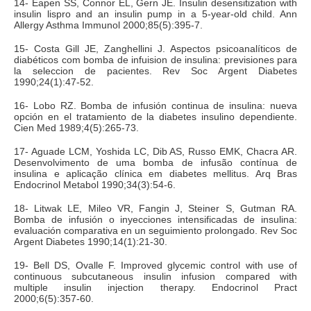
14- Eapen SS, Connor EL, Gern JE. Insulin desensitization with
insulin lispro and an insulin pump in a 5-year-old child. Ann
Allergy Asthma Immunol 2000;85(5):395-7.
15- Costa Gill JE, Zanghellini J. Aspectos psicoanalíticos de
diabéticos com bomba de infuision de insulina: previsiones para
la seleccion de pacientes. Rev Soc Argent Diabetes
1990;24(1):47-52.
16- Lobo RZ. Bomba de infusión continua de insulina: nueva
opción en el tratamiento de la diabetes insulino dependiente.
Cien Med 1989;4(5):265-73.
17- Aguade LCM, Yoshida LC, Dib AS, Russo EMK, Chacra AR.
Desenvolvimento de uma bomba de infusão contínua de
insulina e aplicação clínica em diabetes mellitus. Arq Bras
Endocrinol Metabol 1990;34(3):54-6.
18- Litwak LE, Mileo VR, Fangin J, Steiner S, Gutman RA.
Bomba de infusión o inyecciones intensificadas de insulina:
evaluación comparativa en un seguimiento prolongado. Rev Soc
Argent Diabetes 1990;14(1):21-30.
19- Bell DS, Ovalle F. Improved glycemic control with use of
continuous subcutaneous insulin infusion compared with
multiple insulin injection therapy. Endocrinol Pract
2000;6(5):357-60.