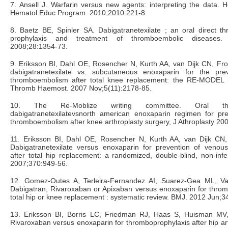
7. Ansell J. Warfarin versus new agents: interpreting the data.
Hematol Educ Program. 2010;2010:221-8.
8. Baetz BE, Spinler SA. Dabigatranetexilate ; an oral direct thr
prophylaxis and treatment of thromboembolic diseases. 
2008;28:1354-73.
9. Eriksson BI, Dahl OE, Rosencher N, Kurth AA, van Dijk CN, Frost
dabigatranetexilate vs. subcutaneous enoxaparin for the pre
thromboembolism after total knee replacement: the RE-MODEL r
Thromb Haemost. 2007 Nov;5(11):2178-85.
10. The Re-Moblize writing committee. Oral thro
dabigatranetexilatevsnorth american enoxaparin regimen for pr
thromboembolism after knee arthroplasty surgery, J Athroplasty 200
11. Eriksson BI, Dahl OE, Rosencher N, Kurth AA, van Dijk CN, F
Dabigatranetexilate versus enoxaparin for prevention of veno
after total hip replacement: a randomized, double-blind, non-inferi
2007;370:949-56.
12. Gomez-Outes A, Terleira-Fernandez AI, Suarez-Gea ML, Var
Dabigatran, Rivaroxaban or Apixaban versus enoxaparin for throm
total hip or knee replacement : systematic review. BMJ. 2012 Jun;
13. Eriksson BI, Borris LC, Friedman RJ, Haas S, Huisman MV,
Rivaroxaban versus enoxaparin for thromboprophylaxis after hip art