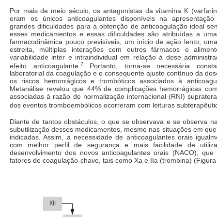
Por mais de meio século, os antagonistas da vitamina K (varfari
eram os únicos anticoagulantes disponíveis na apresentação 
grandes dificuldades para a obtenção de anticoagulação ideal se
esses medicamentos e essas dificuldades são atribuídas a uma
farmacodinâmica pouco previsíveis, um início de ação lento, uma
estreita, múltiplas interações com outros fármacos e alimen
variabilidade inter e intraindividual em relação à dose administr
2
efeito anticoagulante.
Portanto, torna-se necessária consta
laboratorial da coagulação e o consequente ajuste contínuo da dose
os riscos hemorrágicos e trombóticos associados à anticoagu
Metanálise revelou que 44% de complicações hemorrágicas com
associadas à razão de normalização internacional (RNI) suprater
dos eventos tromboembólicos ocorreram com leituras subterapêuti
Diante de tantos obstáculos, o que se observava e se observa na 
subutilização desses medicamentos, mesmo nas situações em que
indicadas. Assim, a necessidade de anticoagulantes orais igualm
com melhor perfil de segurança e mais facilidade de utiliz
desenvolvimento dos novos anticoagulantes orais (NACO), que
fatores de coagulação-chave, tais como Xa e IIa (trombina) (Figura 