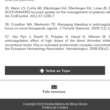
35. Wann LS, Curtis AB, Ellenbogen KA, Ellenbogen KA, Lowe JE, E
ACCF/AHA/HRS focused update on the management of patients with atr
Am CollCardiol. 2011;57:1330-7.
36. Crowther MA, Warkentin TE. Managing bleeding in anticoagula
focus on novel therapeutic agents. J Thromb Haemost. 2009;7(1):1
37. Van Ryn J, Ruehl D, Priepke H, Hauel N, Wienen W. Rev
anticoagulation effect of high doses of the direct thrombin inhib
recombinat factor VIIa or activated prothrombin complex concentrat
the European Hematology Association. Hematologica. 2008;93(s1)
Voltar ao Topo
Fale conosco
Copyright 2026 Revista Médica de Minas Gerais
Política de Cookies