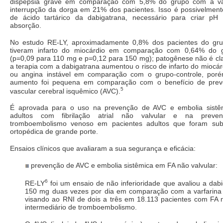
dispepsia grave em comparação com 5,8% do grupo com a var
interrupção da dorga em 21% dos pacientes. Isso é possivelment
de ácido tartárico da dabigatrana, necessário para criar pH
absorção.
No estudo RE-LY, aproximadamente 0,8% dos pacientes do gru
tiveram infarto do miocárdio em comparação com 0,64% do g
(p=0,09 para 110 mg e p=0,12 para 150 mg); patogênese não é cla
a terapia com a dabigatrana aumentou o risco de infarto do miocár
ou angina instável em comparação com o grupo-controle, por
aumento foi pequena em comparação com o benefício de prev
5
vascular cerebral isquêmico (AVC).
É aprovada para o uso na prevenção de AVC e embolia sistê
adultos com fibrilação atrial não valvular e na preve
tromboembolismo venoso em pacientes adultos que foram subm
ortopédica de grande porte.
Ensaios clínicos que avaliaram a sua segurança e eficácia:
prevenção de AVC e embolia sistêmica em FA não valvular:
6
RE-LY
foi um ensaio de não inferioridade que avaliou a da
150 mg duas vezes por dia em comparação com a varfarina
visando ao RNI de dois a três em 18.113 pacientes com FA n
intermediário de tromboembolismo.