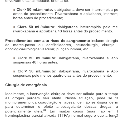
envolvam o canal medular, orienta-se:
Clcr> 50 mL/minuto:
dabigatrana deve ser interrompida p
antes do procedimento. Rivaroxabana e apixabana, interro
horas antes do procedimento;
Clcr< 50 mL/minuto:
dabigatrana interrompida pelo m
rivaroxabana e apixabana 48 horas antes do procedimento.
Procedimentos com alto risco de sangramento
incluem cirurgia
de marca-passo ou desfibriladores, neurocirurgia, cirurgi
oncológica/urológica/vascular, punção lombar, etc.
Clcr> 50 mL/minuto:
dabigatrana, rivaroxabana e ap
suspensas 48 horas antes;
Clcr< 50 mL/minuto:
dabigatrana, rivaroxabana e Ap
suspensas pelo menos quatro dias antes do procedimento.
Cirurgia de emergência
Idealmente, a intervenção cirúrgica deve ser adiada para o tem
as drogas perdem seu efeito. Nessa situação, pode se fa
monitoramento da coagulação e, apesar de não se dispor de m
para determinar o efeito anticoagulante dessas drogas, a
34
potencialmente úteis.
Em muitos casos (mas não em to
tromboplastina parcial ativada (TTPA) normal sugere que a funç