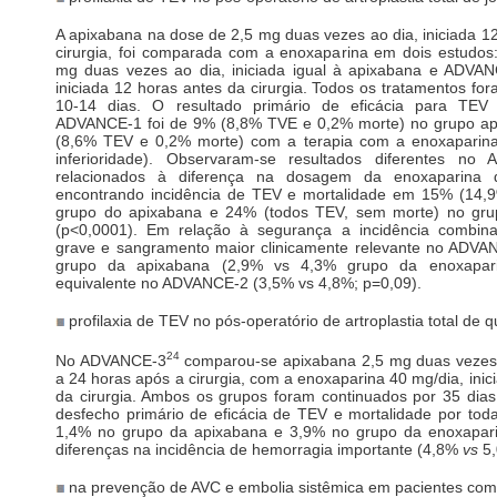
A apixabana na dose de 2,5 mg duas vezes ao dia, iniciada 1
cirurgia, foi comparada com a enoxaparina em dois estud
mg duas vezes ao dia, iniciada igual à apixabana e ADVA
iniciada 12 horas antes da cirurgia. Todos os tratamentos fo
10-14 dias. O resultado primário de eficácia para TEV
ADVANCE-1 foi de 9% (8,8% TVE e 0,2% morte) no grupo ap
(8,6% TEV e 0,2% morte) com a terapia com a enoxaparina
inferioridade). Observaram-se resultados diferentes no 
relacionados à diferença na dosagem da enoxaparina d
encontrando incidência de TEV e mortalidade em 15% (14,
grupo do apixabana e 24% (todos TEV, sem morte) no gru
(p<0,0001). Em relação à segurança a incidência combin
grave e sangramento maior clinicamente relevante no ADVA
grupo da apixabana (2,9% vs 4,3% grupo da enoxapari
equivalente no ADVANCE-2 (3,5% vs 4,8%; p=0,09).
profilaxia de TEV no pós-operatório de artroplastia total de qu
24
No ADVANCE-3
comparou-se apixabana 2,5 mg duas vezes a
a 24 horas após a cirurgia, com a enoxaparina 40 mg/dia, inic
da cirurgia. Ambos os grupos foram continuados por 35 dias
desfecho primário de eficácia de TEV e mortalidade por tod
1,4% no grupo da apixabana e 3,9% no grupo da enoxapari
diferenças na incidência de hemorragia importante (4,8%
vs
5,
na prevenção de AVC e embolia sistêmica em pacientes com 