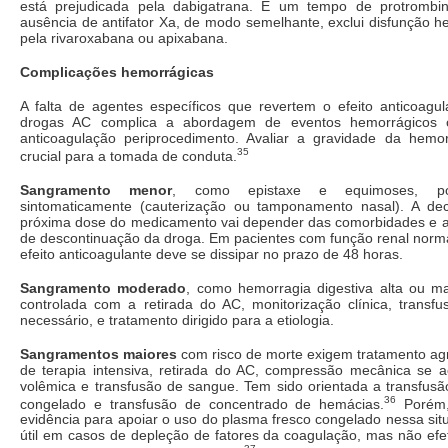
está prejudicada pela dabigatrana. E um tempo de protrombi
ausência de antifator Xa, de modo semelhante, exclui disfunção 
pela rivaroxabana ou apixabana.
Complicações hemorrágicas
A falta de agentes específicos que revertem o efeito anticoagu
drogas AC complica a abordagem de eventos hemorrágicos 
anticoagulação periprocedimento. Avaliar a gravidade da hem
35
crucial para a tomada de conduta.
Sangramento menor
, como epistaxe e equimoses, po
sintomaticamente (cauterização ou tamponamento nasal). A dec
próxima dose do medicamento vai depender das comorbidades e av
de descontinuação da droga. Em pacientes com função renal norma
efeito anticoagulante deve se dissipar no prazo de 48 horas.
Sangramento moderado
, como hemorragia digestiva alta ou ma
controlada com a retirada do AC, monitorização clínica, transf
necessário, e tratamento dirigido para a etiologia.
Sangramentos maiores
com risco de morte exigem tratamento ag
de terapia intensiva, retirada do AC, compressão mecânica se ac
volêmica e transfusão de sangue. Tem sido orientada a transfusã
36
congelado e transfusão de concentrado de hemácias.
Porém,
evidência para apoiar o uso do plasma fresco congelado nessa sit
útil em casos de depleção de fatores da coagulação, mas não efe