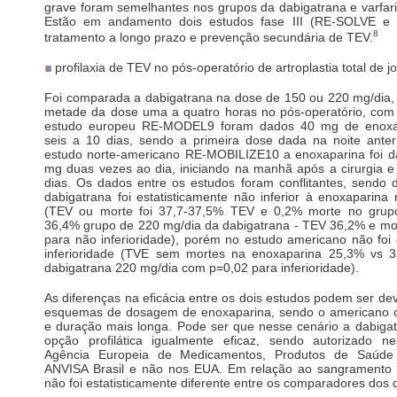
grave foram semelhantes nos grupos da dabigatrana e varfar
Estão em andamento dois estudos fase III (RE-SOLVE e
8
tratamento a longo prazo e prevenção secundária de TEV.
profilaxia de TEV no pós-operatório de artroplastia total de j
Foi comparada a dabigatrana na dose de 150 ou 220 mg/dia, 
metade da dose uma a quatro horas no pós-operatório, com
estudo europeu RE-MODEL9 foram dados 40 mg de enoxap
seis a 10 dias, sendo a primeira dose dada na noite anteri
estudo norte-americano RE-MOBILIZE10 a enoxaparina foi 
mg duas vezes ao dia, iniciando na manhã após a cirurgia e
dias. Os dados entre os estudos foram conflitantes, sendo
dabigatrana foi estatisticamente não inferior à enoxaparin
(TEV ou morte foi 37,7-37,5% TEV e 0,2% morte no grup
36,4% grupo de 220 mg/dia da dabigatrana - TEV 36,2% e mo
para não inferioridade), porém no estudo americano não foi
inferioridade (TVE sem mortes na enoxaparina 25,3% vs 
dabigatrana 220 mg/dia com p=0,02 para inferioridade).
As diferenças na eficácia entre os dois estudos podem ser dev
esquemas de dosagem de enoxaparina, sendo o americano c
e duração mais longa. Pode ser que nesse cenário a dabiga
opção profilática igualmente eficaz, sendo autorizado n
Agência Europeia de Medicamentos, Produtos de Saúde
ANVISA Brasil e não nos EUA. Em relação ao sangramento m
não foi estatisticamente diferente entre os comparadores dos 