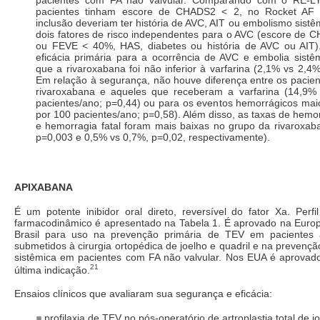
pacientes tinham escore de CHADS2 < 2, no Rocket AF 
inclusão deveriam ter história de AVC, AIT ou embolismo sist
dois fatores de risco independentes para o AVC (escore de 
ou FEVE < 40%, HAS, diabetes ou história de AVC ou AIT)
eficácia primária para a ocorrência de AVC e embolia sist
que a rivaroxabana foi não inferior à varfarina (2,1% vs 2,4
Em relação à segurança, não houve diferença entre os pacie
rivaroxabana e aqueles que receberam a varfarina (14,9%
pacientes/ano; p=0,44) ou para os eventos hemorrágicos mai
por 100 pacientes/ano; p=0,58). Além disso, as taxas de hemor
e hemorragia fatal foram mais baixas no grupo da rivaroxab
p=0,003 e 0,5% vs 0,7%, p=0,02, respectivamente).
APIXABANA
É um potente inibidor oral direto, reversível do fator Xa. Perfi
farmacodinâmico é apresentado na Tabela 1. É aprovado na Euro
Brasil para uso na prevenção primária de TEV em pacientes 
submetidos à cirurgia ortopédica de joelho e quadril e na prevenç
sistêmica em pacientes com FA não valvular. Nos EUA é aprovad
21
última indicação.
Ensaios clínicos que avaliaram sua segurança e eficácia:
profilaxia de TEV no pós-operatório de artroplastia total de j