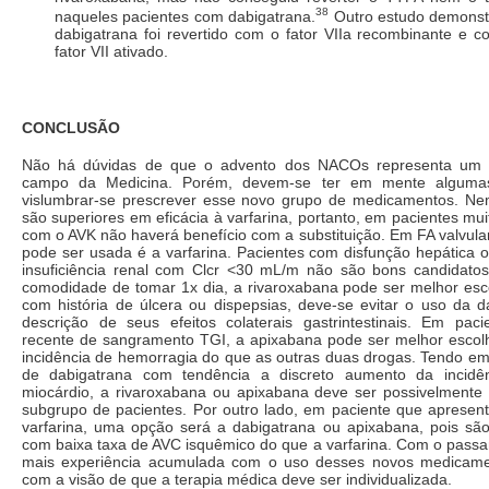
38
naqueles pacientes com dabigatrana.
Outro estudo demonstr
dabigatrana foi revertido com o fator VIIa recombinante e
fator VII ativado.
CONCLUSÃO
Não há dúvidas de que o advento dos NACOs representa um 
campo da Medicina. Porém, devem-se ter em mente alguma
vislumbrar-se prescrever esse novo grupo de medicamentos. N
são superiores em eficácia à varfarina, portanto, em pacientes mu
com o AVK não haverá benefício com a substituição. Em FA valvula
pode ser usada é a varfarina. Pacientes com disfunção hepática 
insuficiência renal com Clcr <30 mL/m não são bons candidat
comodidade de tomar 1x dia, a rivaroxabana pode ser melhor esc
com história de úlcera ou dispepsias, deve-se evitar o uso da d
descrição de seus efeitos colaterais gastrintestinais. Em paci
recente de sangramento TGI, a apixabana pode ser melhor escol
incidência de hemorragia do que as outras duas drogas. Tendo em
de dabigatrana com tendência a discreto aumento da incidên
miocárdio, a rivaroxabana ou apixabana deve ser possivelmente
subgrupo de pacientes. Por outro lado, em paciente que aprese
varfarina, uma opção será a dabigatrana ou apixabana, pois s
com baixa taxa de AVC isquêmico do que a varfarina. Com o passa
mais experiência acumulada com o uso desses novos medicam
com a visão de que a terapia médica deve ser individualizada.