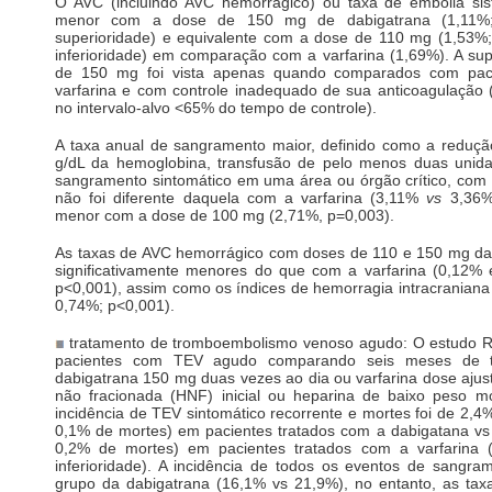
O AVC (incluindo AVC hemorrágico) ou taxa de embolia sis
menor com a dose de 150 mg de dabigatrana (1,11%
superioridade) e equivalente com a dose de 110 mg (1,53%
inferioridade) em comparação com a varfarina (1,69%). A su
de 150 mg foi vista apenas quando comparados com pac
varfarina e com controle inadequado de sua anticoagulação 
no intervalo-alvo <65% do tempo de controle).
A taxa anual de sangramento maior, definido como a reduç
g/dL da hemoglobina, transfusão de pelo menos duas unid
sangramento sintomático em uma área ou órgão crítico, com
não foi diferente daquela com a varfarina (3,11%
vs
3,36%,
menor com a dose de 100 mg (2,71%, p=0,003).
As taxas de AVC hemorrágico com doses de 110 e 150 mg da
significativamente menores do que com a varfarina (0,12
p<0,001), assim como os índices de hemorragia intracranian
0,74%; p<0,001).
tratamento de tromboembolismo venoso agudo: O estudo 
pacientes com TEV agudo comparando seis meses de 
dabigatrana 150 mg duas vezes ao dia ou varfarina dose aju
não fracionada (HNF) inicial ou heparina de baixo peso m
incidência de TEV sintomático recorrente e mortes foi de 2,
0,1% de mortes) em pacientes tratados com a dabigatana v
0,2% de mortes) em pacientes tratados com a varfarina 
inferioridade). A incidência de todos os eventos de sangra
grupo da dabigatrana (16,1% vs 21,9%), no entanto, as ta