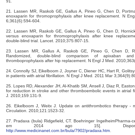
91.
21. Lassen MR, Raskob GE, Gallus A, Pineo G, Chen D, Portma
enoxaparin for thromoprophylaxis after knee replacement. N En
6;361(6):594-604.
22. Lassen MR, Raskob GE, Gallus A, Pineo G, Chen D, Hornick 
versus enoxaparin for thromoprophylaxis after knee replacem
double-blind trial. Lancet. 2010;375:807-15.
23. Lassen MR, Gallus A, Raskob GE, Pineo G, Chen D, Ra
Randomized, double-blind comparison of apixaban and
thromboprophylaxis after hip replacement. N Engl J Med. 2010;363
24. Connolly SJ, Eikelboom J, Joyner C, Diener HC, Hart R, Golitsy
in patients with atrial fibrillation. N Engl J Med. 2011 Mar 3;364(9):
25. Lopes RD, Alexander JH, Al-Khatib SM, Ansell J, Diaz R, Easton
for reduction in stroke and other thromboembolic events in atrial fi
J. 2010;159:131-9.
26. Eikelboom J, Weitx J. Update on antithrombotico therapy - n
Circulation. 2010;121:1523-32.
27. Pradaxa (bula) Ridgefield, CT. Boehringer IngelheimPharma-ceu
em 2014 ago 15]. Disponí
http://www.medicinanet.com.br/bula/7902/pradaxa.htm
.