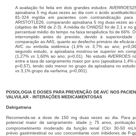
A avaliação foi feita em dois grandes estudos: AVERROES
apixabana 5 mg duas vezes ao dia com o ácido acetilsalicíli
81-324 mg/dia em pacientes com contraindicação par
ARISTOTLE26, comparando apixabana 5 mg duas vezes ao di
(objetivo de RNI de 2-3). A média do CHADS2 foi de 2,1 e no g
percentual médio do tempo na faixa terapêutica foi de 66%. O 
interrompido antes do previsto, devido à superioridad
comparação ao AAS, quanto ao desfecho primário de eficácia 
AVC ou embolia sistêmica (1,6%
vs
3,7% ao ano; p<0,001
segundo estudo, a apixabana mostrou-se superior em comp
(1,27%
vs
1,60% ao ano; p=0,01). No estudo AVERROES nã
entre a taxa de sangramento maior por ano (apixabana 1,4%
p=0,57), tendo sido menor no grupo da apixabana no estu
vs
3,1% grupo da varfarina; p<0,001).
POSOLOGIA E DOSES PARA PREVENÇÃO DE AVC NOS PACIE
VALVULAR - INTERAÇÕES MEDICAMENTOSAS
Dabigatrana
Recomenda-se a dose de 150 mg duas vezes ao dia. Para pa
potencial maior de sangramento: idade
>
75 anos, pontuaçã
comprometimento moderado da função renal (Clcr 30-50 mL/
prévio gastrintestinal ou uso concomitante com inibidores de P-g