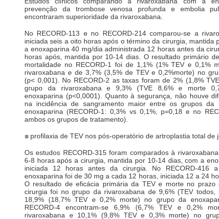
Estudos clínicos comparando a rivaroxabana com a en
prevenção da trombose venosa profunda e embolia p
encontraram superioridade da rivaroxabana.
No RECORD-113 e no RECORD-214 comparou-se a rivaro
iniciada seis a oito horas após o término da cirurgia, mantida
a enoxaparina 40 mg/dia administrada 12 horas antes da cirur
horas após, mantida por 10-14 dias. O resultado primário d
mortalidade no RECORD-1 foi de 1,1% (1% TEV e 0,1% m
rivaroxabana e de 3,7% (3,5% de TEV e 0,2%morte) no gru
(p< 0,001). No RECORD-2 as taxas foram de 2% (1,8% TVE
grupo da rivaroxabana e 9,3% (TVE 8,6% e morte 0
enoxaparina (p<0,0001). Quanto à segurança, não houve dife
na incidência de sangramento maior entre os grupos da 
enoxaparina (RECORD-1: 0,3% vs 0,1%, p=0,18 e no RE
ambos os grupos de tratamento).
profilaxia de TEV nos pós-operatório de artroplastia total de 
Os estudos RECORD-315 foram comparados à rivaroxabana 1
6-8 horas após a cirurgia, mantida por 10-14 dias, com a en
iniciada 12 horas antes da cirurgia. No RECORD-416 a
enoxaparina foi de 30 mg a cada 12 horas, iniciada 12 a 24 ho
O resultado de eficácia primária da TEV e morte no prazo
cirurgia foi no grupo da rivaroxabana de 9,6% (TEV todos
18,9% (18,7% TEV e 0,2% morte) no grupo da enoxapari
RECORD-4 encontram-se 6,9% (6,7% TEV e 0,2% mor
rivaroxabana e 10,1% (9,8% TEV e 0,3% morte) no grup