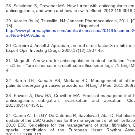
28. Schulman S, Crowther MA. How I treat with anticoagulants em
anticoagulants, and when and how to swith. Blood. 2012;119:3016-
29. Xarelto (bula) Titusville, NJ: Janssen Pharmaceuticals, 2011. 
15]. Disponíve
http://www.pharmacytimes.com/publications/issue/2011/December2
at-New-FDA-Actions
30. Carreiro J, Ansell J. Apixaban, an oral direct factor Xa inhibitor: 
Expert Opin Investing Drugs. 2008;17(12):1937-45.
31. Mega JL. A new era for anticoagulation in atrial fibrillation. ?
= st1 ns = "urn:schemas-microsoft-com:office:smarttags" /N Engl 
4.
32. Baron TH, Kamath PS, McBane RD. Management of atithro
patients undergoing invasive procedures. N Engl J Med. 2013;368(
33. Fawole A, Daw HA, Crowther MA. Practical management of b
anticoagulants dabigatran, rivaroxaban and apixaban. Cl
2013;80(7):443-51.
34. Camm AJ, Lip GY, De Caterina R, Savelieva I, Atar D, Hohnloser
update of the ESC Guidelines for the management of atrial fibrillati
2010 ESC Guidelines for the management of atrial fibrillation. 
special contribution of the European Heart Rhythm Associ
2012;14:1385-413.