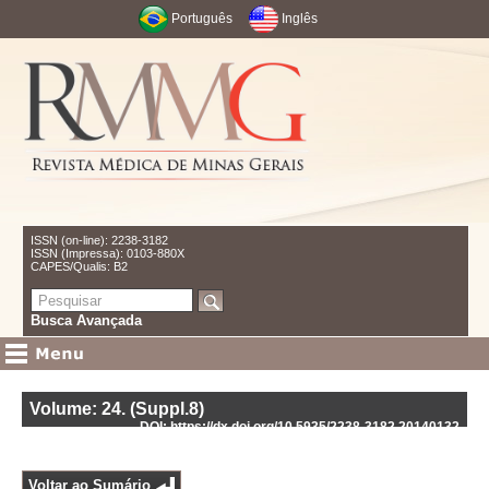
Português
Inglês
ISSN (on-line): 2238-3182
ISSN (Impressa): 0103-880X
CAPES/Qualis: B2
Busca Avançada
Volume: 24
.
(Suppl.8)
DOI: https://dx.doi.org/10.5935/2238-3182.20140132
Voltar ao Sumário