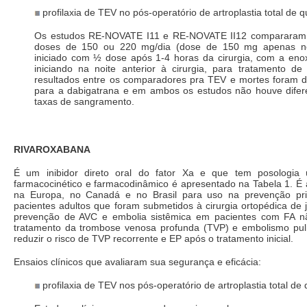
profilaxia de TEV no pós-operatório de artroplastia total de qu
Os estudos RE-NOVATE I11 e RE-NOVATE II12 compararam 
doses de 150 ou 220 mg/dia (dose de 150 mg apenas no
iniciado com ½ dose após 1-4 horas da cirurgia, com a eno
iniciando na noite anterior à cirurgia, para tratamento d
resultados entre os comparadores pra TEV e mortes foram de
para a dabigatrana e em ambos os estudos não houve difere
taxas de sangramento.
RIVAROXABANA
É um inibidor direto oral do fator Xa e que tem posologia ún
farmacocinético e farmacodinâmico é apresentado na Tabela 1. É
na Europa, no Canadá e no Brasil para uso na prevenção p
pacientes adultos que foram submetidos à cirurgia ortopédica de j
prevenção de AVC e embolia sistêmica em pacientes com FA nã
tratamento da trombose venosa profunda (TVP) e embolismo pu
reduzir o risco de TVP recorrente e EP após o tratamento inicial.
Ensaios clínicos que avaliaram sua segurança e eficácia:
profilaxia de TEV nos pós-operatório de artroplastia total de q