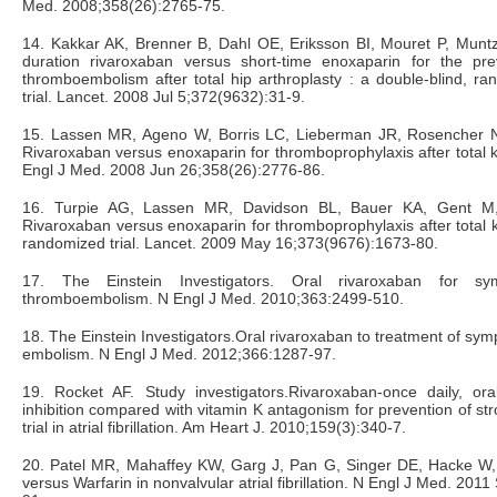
Med. 2008;358(26):2765-75.
14. Kakkar AK, Brenner B, Dahl OE, Eriksson BI, Mouret P, Muntz
duration rivaroxaban versus short-time enoxaparin for the pr
thromboembolism after total hip arthroplasty : a double-blind, ra
trial. Lancet. 2008 Jul 5;372(9632):31-9.
15. Lassen MR, Ageno W, Borris LC, Lieberman JR, Rosencher N,
Rivaroxaban versus enoxaparin for thromboprophylaxis after total k
Engl J Med. 2008 Jun 26;358(26):2776-86.
16. Turpie AG, Lassen MR, Davidson BL, Bauer KA, Gent M,
Rivaroxaban versus enoxaparin for thromboprophylaxis after total k
randomized trial. Lancet. 2009 May 16;373(9676):1673-80.
17. The Einstein Investigators. Oral rivaroxaban for sy
thromboembolism. N Engl J Med. 2010;363:2499-510.
18. The Einstein Investigators.Oral rivaroxaban to treatment of sy
embolism. N Engl J Med. 2012;366:1287-97.
19. Rocket AF. Study investigators.Rivaroxaban-once daily, oral
inhibition compared with vitamin K antagonism for prevention of s
trial in atrial fibrillation. Am Heart J. 2010;159(3):340-7.
20. Patel MR, Mahaffey KW, Garg J, Pan G, Singer DE, Hacke W, 
versus Warfarin in nonvalvular atrial fibrillation. N Engl J Med. 201