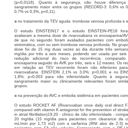
(p=0,0118). Quanto à segurança, não houve diferença 
sangramento maior entre os grupos (RECORD-3: 0,6% vs
0,7% vs 0,3%, p=0,11).
no tratamento da TEV aguda: trombose venosa profunda e e
O estudo EINSTEIN17 e o estudo EINSTEIN-PE18 for
avaliaram a mesma dose de rivaroxabana vs enoxaparina/AV
de que no segundo foram avaliados pacientes com embol
sintomática, com ou sem trombose venosa profunda. No grupo
dose foi de 15 mg duas vezes ao dia durante três semana
mg/dia por três a seis meses, podendo ser usada por sei
redução adicional do risco de recorrência, compara
enoxaparina seguido do AVK por três, seis e 12 meses. Os res
em relação ao TEV recorrente foram não inferiores par
rivaroxabana. EINSTEIN 2,1% vs 3,0%; p<0,001 e no EI
1,8%; p=0,003 para não inferioridade. Quanto à segur
sangramento maior ou clinicamente relevantes foram simi
grupos.
na prevenção do AVC e embolia sistêmica em pacientes com 
O estudo ROCKET AF (Rivaroxaban once daily oral direct Fac
compared with vitamin K antagonist for the prevention of strok
in atrial fibrillation)19,20 - clínico de não inferioridade - com
20 mg/dia (15 mg/dia para pacientes com clearance da cr
mL/min por 1,73 m2) com a varfarina (RNI alvo de 2-3) 
pacientes com FA não valvular. Comparando com o RE-L