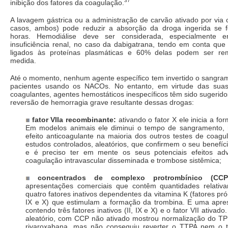
37
inibição dos fatores da coagulação.
A lavagem gástrica ou a administração de carvão ativado por via 
casos, ambos) pode reduzir a absorção da droga ingerida se f
horas. Hemodiálise deve ser considerada, especialmente 
insuficiência renal, no caso da dabigatrana, tendo em conta qu
ligados às proteínas plasmáticas e 60% delas podem ser r
medida.
Até o momento, nenhum agente específico tem invertido o sangra
pacientes usando os NACOs. No entanto, em virtude das suas
coagulantes, agentes hemostáticos inespecíficos têm sido sugeridos
reversão de hemorragia grave resultante dessas drogas:
fator VIIa recombinante:
ativando o fator X ele inicia a fo
Em modelos animais ele diminui o tempo de sangramento, 
efeito anticoagulante na maioria dos outros testes de coag
estudos controlados, aleatórios, que confirmem o seu benefíc
e é preciso ter em mente os seus potenciais efeitos adv
coagulação intravascular disseminada e trombose sistêmica;
concentrados de complexo protrombínico (CCP
apresentações comerciais que contêm quantidades relativ
quatro fatores inativos dependentes da vitamina K (fatores pró-
IX e X) que estimulam a formação da trombina. E uma apre
contendo três fatores inativos (II, IX e X) e o fator VII ativado
aleatório, com CCP não ativado mostrou normalização do T
rivaroxabana, mas não conseguiu reverter o TTPA nem o 