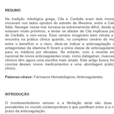
RESUMO
Na tradição mitológica grega, Cila e Caribdis eram dois mon
moravam nos lados opostos do estreito de Messina, entre a Caláb
Itália. Navegar nesse mar tornava-se extremamente difícil, desde
estavam muito próximos, e tentar se afastar de Cila implicava p
de Caribdis, e vice-versa. Esse cenário imaginário bem retrata a
encontra na prática clínica quando, no complexo cenário do m
entre o benefício e o risco, deve-se indicar a anticoagulação 
antagonistas da vitamina K foram a única classe de anticoagulante
para os médicos por décadas. No entanto, com a recente e
nacional de novos anticoagulantes orais, como dabigatran, rivarox
clínicos têm agora uma escolha mais ampla. Este artigo busca fo
concisa desses novos medicamentos e uma abordagem prátic
clínico.
Palavras-chave:
Fármacos Hematológicos; Anticoagulantes.
INTRODUÇÃO
O tromboembolismo venoso e a fibrilação atrial são duas 
prevalentes no mundo contemporâneo e que partilham entre si a n
prazo da anticoagulação.