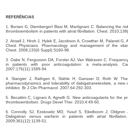
REFERÊNCIAS
1. Boriani G, DiembergerI Bissi M, Martignani C. Balancing the ri
thromboembolism in patients with atrial fibrillation. Chest. 2010;138
2. Ansell J, Hirsh J, Hylek E, Jacobson A, Crowther M, Palareti G,
Chest Physicians. Pharmacology and management of the vitam
Chest. 2008;133(6 Suppl):S160-98.
3. Oake N, Fergusson DA, Forster AJ, Van Walraven C. Frequency
in patients with poor anticoagulation: a meta-analysis. 
2007;176(11):1589-94.
4. Stangier J, Rathgen K, Stähle H, Gansser D, Roth W. The 
pharmacodynamics and tolerability of dabigatranetexilate, a new o
inhibitor. Br J Clin Pharmacol. 2007;64:292-303.
5. Becattini C, Lignani A, Agnelli G. New anticoagulants for the p
thromboembolism. Drugs Devel Ther. 2010;4:49-60.
6. Connolly SJ, Ezekowitz MD, Yusuf S, Eikelboom J, Oldgren J
Dabigatran versus warfarin in patients with atrial fibrillat
2009;361(12):1139-51.