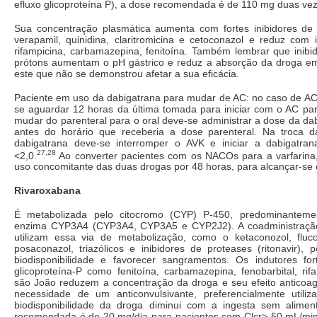
efluxo glicoproteína P), a dose recomendada é de 110 mg duas vez
Sua concentração plasmática aumenta com fortes inibidores de
verapamil, quinidina, claritromicina e cetoconazol e reduz com 
rifampicina, carbamazepina, fenitoína. Também lembrar que inib
prótons aumentam o pH gástrico e reduz a absorção da droga 
este que não se demonstrou afetar a sua eficácia.
Paciente em uso da dabigatrana para mudar de AC: no caso de AC
se aguardar 12 horas da última tomada para iniciar com o AC par
mudar do parenteral para o oral deve-se administrar a dose da da
antes do horário que receberia a dose parenteral. Na troca d
dabigatrana deve-se interromper o AVK e iniciar a dabigatra
27,28
<2,0.
Ao converter pacientes com os NACOs para a varfarina
uso concomitante das duas drogas por 48 horas, para alcançar-se 
Rivaroxabana
É metabolizada pelo citocromo (CYP) P-450, predominantemen
enzima CYP3A4 (CYP3A4, CYP3A5 e CYP2J2). A coadministraçã
utilizam essa via de metabolização, como o ketaconozol, flucon
posaconazol, triazólicos e inibidores de proteases (ritonavir),
biodisponibilidade e favorecer sangramentos. Os indutores f
glicoproteína-P como fenitoína, carbamazepina, fenobarbital, ri
são João reduzem a concentração da droga e seu efeito anticoag
necessidade de um anticonvulsivante, preferencialmente utiliz
biodisponibilidade da droga diminui com a ingesta sem alime
recomendada é de 20 mg/dia para pacientes com Clcr
>
50 mL/min