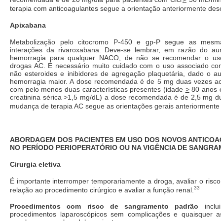
terapia com anticoagulantes segue a orientação anteriormente desc
Apixabana
Metabolização pelo citocromo P-450 e gp-P segue as mesma
interações da rivaroxabana. Deve-se lembrar, em razão do au
hemorragia para qualquer NACO, de não se recomendar o us
drogas AC. É necessário muito cuidado com o uso associado com 
não esteroides e inibidores de agregação plaquetária, dado o a
hemorragia maior. A dose recomendada é de 5 mg duas vezes ao
com pelo menos duas características presentes (idade
>
80 anos 
creatinina sérica >1,5 mg/dL) a dose recomendada é de 2,5 mg du
mudança de terapia AC segue as orientações gerais anteriormente
ABORDAGEM DOS PACIENTES EM USO DOS NOVOS ANTICOA
NO PERÍODO PERIOPERATÓRIO OU NA VIGÊNCIA DE SANGR
Cirurgia eletiva
É importante interromper temporariamente a droga, avaliar o ris
33
relação ao procedimento cirúrgico e avaliar a função renal.
Procedimentos com risco de sangramento padrão
inclui
procedimentos laparoscópicos sem complicações e quaisquer a