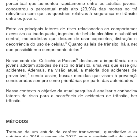
percentual que aumentou rapidamente entre os adultos jovens
concentrou o percentual mais alto (23,9%) das mortes no trâ
relevância com que as questoes relativas à segurança no trânsit
entre os jovens.
Entre os principais fatores de risco relacionados ao comportame
excessiva ou inadequada; ingestao de bebida alcoólica e substân
central; motociclistas que deixam de usar capacetes; distração 
4
decorrência do uso de celular.
Quanto às leis de trânsito, há a 
4
que possibilitem o cumprimento delas.
6
Nesse contexto, Colicchio & Passos
destacam a importância de s
jovens adotam atitudes de risco no trânsito, uma vez que esse gru
acidentes. Ademais, na visão atual, a maioria dos acidentes de 
7
prevenível;
sendo assim, buscar medidas que visam à prevenção
consideradas sempre como prioritárias por parte das autoridades.
Nesse contexto o objetivo da atual pesquisa é analisar o conhecime
fatores de risco para a ocorrência de acidentes de trânsito,
trânsito.
MÉTODOS
Trata-se de um estudo de caráter transversal, quantitativo e ex
outubro de 2016 a março de 2017, com a participação de univers