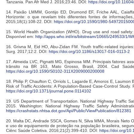
Tanzania. Pan Afr Med J. 2016;23:46. DOI:
https://doi.org/10.1160
14. Paixão LMMM, Gontijo ED, Drumond EF, Friche AAL, Caiaffa
Horizonte: o que revelam três diferentes fontes de informaçõe
2015;18(1):108-22. DOI:
https://doi.org/10.1590/1980-549720150
15. World Health Organization (WHO). Drug use and road safety:
Disponível em:
http://apps.who.int/iris/bitstream/10665/249533/
16. Grivna M, Eid HO, Abu-Zidan FM. Youth traffic-related injurie
Surg. 2017;12:2. DOI:
https://doi.org/10.1186/s13017-016-0113-2
17. Almeida LVC, Pignatti MG, Espinosa MM. Principais fatores ass
trânsito na BR 163, Mato Grosso, Brasil, 2004. Cad Saúde 
https://doi.org/10.1590/S0102-311X2009000200008
18. Philip P, Chaufton C, Orriols L, Lagarde E, Amoros E, Laumon B
Risk of Traffic Accidents: A Population-Based Case-Control Study
https://doi.org/10.1371/journal.pone.0114102
19. US Department of Transportation. National Highway Traffic Safe
2015. Washington: National Highway Traffic Safety Administrati
https://crashstats.nhtsa.dot.gov/Api/Public/ViewPublication/812381
20. Malta DC, Andrade SSCA, Gomes N, Silva MMA, Morais Neto OL,
e uso de equipamento de proteção na população brasileira, segun
Ciênc Saúde Coletiva. 2016;21(2):399-410. DOI:
https://doi.org/