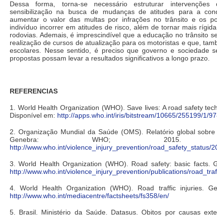
Dessa forma, torna-se necessário estruturar intervenções 
sensibilização na busca de mudanças de atitudes para a con
aumentar o valor das multas por infrações no trânsito e os
indivíduo incorrer em atitudes de risco, além de tornar mais rígida
rodovias. Ademais, é imprescindível que a educação no trânsito s
realização de cursos de atualização para os motoristas e que, tam
escolares. Nesse sentido, é preciso que governo e sociedade
propostas possam levar a resultados significativos a longo prazo.
REFERENCIAS
1. World Health Organization (WHO). Save lives: A road safety t
Disponível em:
http://apps.who.int/iris/bitstream/10665/255199/1
2. Organização Mundial da Saúde (OMS). Relatório global sobre
Genebra: WHO; 2015. D
http://www.who.int/violence_injury_prevention/road_safety_sta
3. World Health Organization (WHO). Road safety: basic facts.
http://www.who.int/violence_injury_prevention/publications/road_tr
4. World Health Organization (WHO). Road traffic injuries. 
http://www.who.int/mediacentre/factsheets/fs358/en/
5. Brasil. Ministério da Saúde. Datasus. Obitos por causas extern