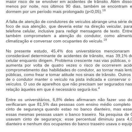
maior risco de se envolver em acidentes de trânsito. Além dis
menos por noite, nos últimos 90 dias, também se encontram 
18
dormem por um período mais prolongado (p<0,05).
A falta de atenção de condutores de veículos abrange uma série 
foco de sua atenção, que deveria estar na direção veicular, par
telefone celular, inclusive para redigir mensagens de texto. Entr
também comprometem a atenção do condutor, como alimentar-s
19
climatização e conversar com ocupantes do veículo.
No presente estudo, 45,4% dos universitários mencionaram
considerável determinante de acidentes de trânsito, mas 39,1% d
celular enquanto dirigem. Problema crescente nas vias públicas, o 
aumenta por volta de quatro vezes o risco de ocorrerem acid
comprometimento das habilidades do condutor, ao tornar mais lent
públicas, como frear e tomar atitude nos sinais de trânsito. Outros
de o condutor manter o veículo na pista indicada e conservar 
veículos. O uso de aparelhos que não precisam ser segurados n
4
relação àqueles em que é necessário segurá-los.
Entre os universitários, 6,8% deles afirmaram não fazer uso 
verificaram que 81,5% das pessoas com ensino médio completo
cinto de segurança quando estao no banco dianteiro, mas ess
essas mesmas pessoas usam o banco traseiro. Na pesquisa de 
usavam cinto de segurança; esse percentual diminuiu para 4
dianteiro e nenhum dos ocupantes do banco traseiro usava o equ