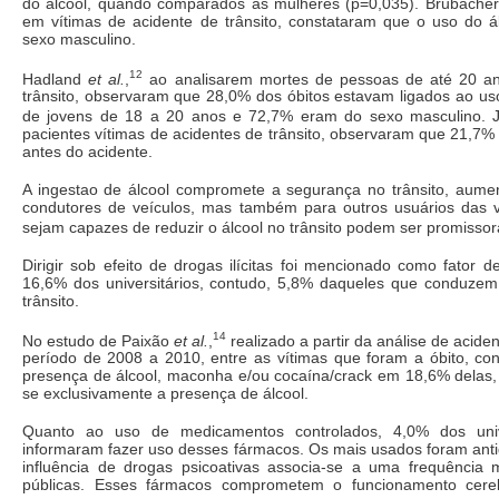
do álcool, quando comparados às mulheres (p=0,035). Brubache
em vítimas de acidente de trânsito, constataram que o uso do 
sexo masculino.
12
Hadland
et al.
,
ao analisarem mortes de pessoas de até 20 an
trânsito, observaram que 28,0% dos óbitos estavam ligados ao us
de jovens de 18 a 20 anos e 72,7% eram do sexo masculino. 
pacientes vítimas de acidentes de trânsito, observaram que 21,7% 
antes do acidente.
A ingestao de álcool compromete a segurança no trânsito, aume
condutores de veículos, mas também para outros usuários das v
sejam capazes de reduzir o álcool no trânsito podem ser promissor
Dirigir sob efeito de drogas ilícitas foi mencionado como fator d
16,6% dos universitários, contudo, 5,8% daqueles que conduzem
trânsito.
14
No estudo de Paixão
et al.
,
realizado a partir da análise de acide
período de 2008 a 2010, entre as vítimas que foram a óbito, con
presença de álcool, maconha e/ou cocaína/crack em 18,6% delas,
se exclusivamente a presença de álcool.
Quanto ao uso de medicamentos controlados, 4,0% dos univ
informaram fazer uso desses fármacos. Os mais usados foram anti
influência de drogas psicoativas associa-se a uma frequência 
públicas. Esses fármacos comprometem o funcionamento cerebr