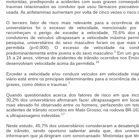
motoristas, predispondo a acidentes com suas graves consequên
traumas relacionados ao condutor que usou fármacos psicoativo
usada. As anfetaminas aumentam por volta de cinco vezes o risco d
O terceiro fator de risco mais relevante para a ocorrência de
universitários foi o excesso de velocidade, mencionado por
reconheçam o perigo de exceder a velocidade, 70,6% dos p
condutores de veículos ultrapassam a velocidade máxima permi
pesquisa, universitários do sexo masculino foram os que mais
permitida (p=0,000). O excesso de velocidade na con
1
predominantemente entre jovens e do sexo masculino.
Em um grup
15 a 24 anos, vítimas de acidentes de trânsito ocorridos nos Em
16
desenvolviam velocidade acima da permitida.
Exceder a velocidade e/ou conduzir veículos em velocidade ina
viário está entre os principais determinantes para a ocorrência d
7
graves, como óbitos e traumas.
Quando questionados acerca dos fatores de risco em que inc
30,2% dos universitários afirmaram fazer ultrapassagem em locai
mais elevado foi observado entre os homens, perfazendo um tota
acidentes de trânsito ocorridos em Mato Grosso, na rodovia BR-16
17
a ultrapassagens indevidas.
Neste estudo, 45,7% dos universitários consideraram a desatençã
de trânsito, sendo oportuno salientar ainda que, dos univer
informaram que já dirigiram com sono/cansado. Motoristas que 