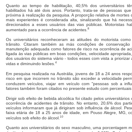
Quanto ao tempo de habilitação, 40,5% dos universitários tê
habilitados há até dois anos. Portanto, trata-se de pessoas qu
próxima à realização da pesquisa. A proporção relativa de mortes
mais experientes é considerada alta, sinalizando que há neces
direcionados a esses usuários das vias públicas. Motoristas h
8
aumentado para a ocorrência de acidentes.
Os universitários reconheceram as atitudes do motorista como
trânsito. Citaram também as más condições de conservação 
manutenção adequada como fatores de risco na ocorrência de acid
ligada às vias públicas em boas condições, velocidade apropriada,
dos usuários do sistema viário - todos esses com vista a prioriza
4
vidas e diminuindo lesões.
Em pesquisa realizada na Austrália, jovens de 18 a 24 anos resp
risco em que incorrem no trânsito são exceder a velocidade permi
conduzem veículos, viajar em veículo com "pessoas sob a influ
fatores também foram citados no presente estudo com percentuais 
Dirigir sob efeito de bebida alcoólica foi citado pelos universitários
ocorrência de acidentes de trânsito. No entanto, 20,6% dos par
veículos informaram que já dirigiram sob influência de álcool. Pes
faixa etária de 18 a 25 anos de idade, em Pouso Alegre, MG, c
10
veículos sob efeito do álcool.
Quanto aos universitários do sexo masculino, uma porcentagem ma