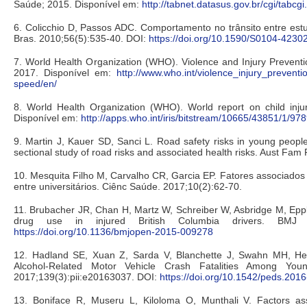
Saúde; 2015. Disponível em:
http://tabnet.datasus.gov.br/cgi/tabcg
6. Colicchio D, Passos ADC. Comportamento no trânsito entre es
Bras. 2010;56(5):535-40. DOI:
https://doi.org/10.1590/S0104-423
7. World Health Organization (WHO). Violence and Injury Preve
2017. Disponível em:
http://www.who.int/violence_injury_preventi
speed/en/
8. World Health Organization (WHO). World report on child inj
Disponível em:
http://apps.who.int/iris/bitstream/10665/43851/1/
9. Martin J, Kauer SD, Sanci L. Road safety risks in young people
sectional study of road risks and associated health risks. Aust Fam
10. Mesquita Filho M, Carvalho CR, Garcia EP. Fatores associados 
entre universitários. Ciênc Saúde. 2017;10(2):62-70.
11. Brubacher JR, Chan H, Martz W, Schreiber W, Asbridge M, Epple
drug use in injured British Columbia drivers. BMJ 
https://doi.org/10.1136/bmjopen-2015-009278
12. Hadland SE, Xuan Z, Sarda V, Blanchette J, Swahn MH, Heer
Alcohol-Related Motor Vehicle Crash Fatalities Among You
2017;139(3):pii:e20163037. DOI:
https://doi.org/10.1542/peds.201
13. Boniface R, Museru L, Kiloloma O, Munthali V. Factors assoc