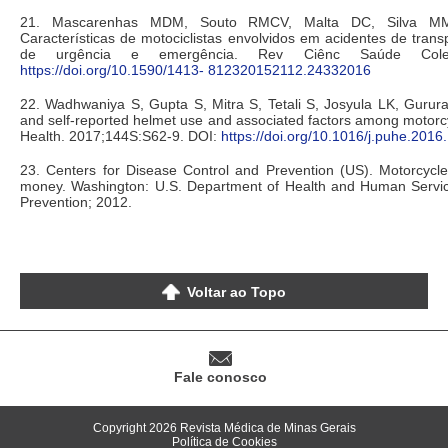
21. Mascarenhas MDM, Souto RMCV, Malta DC, Silva M
Características de motociclistas envolvidos em acidentes de trans
de urgência e emergência. Rev Ciênc Saúde Coletiv
https://doi.org/10.1590/1413- 812320152112.24332016
22. Wadhwaniya S, Gupta S, Mitra S, Tetali S, Josyula LK, Gurura
and self-reported helmet use and associated factors among motorcycl
Health. 2017;144S:S62-9. DOI:
https://doi.org/10.1016/j.puhe.2016
23. Centers for Disease Control and Prevention (US). Motorcycle
money. Washington: U.S. Department of Health and Human Servic
Prevention; 2012.
Voltar ao Topo
Fale conosco
Copyright 2026 Revista Médica de Minas Gerais
Política de Cookies