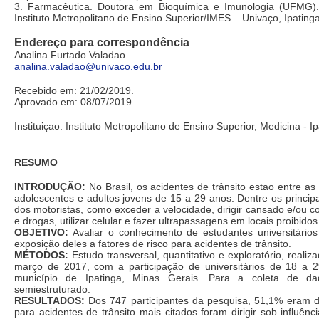
3. Farmacêutica. Doutora em Bioquímica e Imunologia (UFMG)
Instituto Metropolitano de Ensino Superior/IMES – Univaço, Ipatinga
Endereço para correspondência
Analina Furtado Valadao
analina.valadao@univaco.edu.br
Recebido em: 21/02/2019.
Aprovado em: 08/07/2019.
Instituiçao: Instituto Metropolitano de Ensino Superior, Medicina - I
RESUMO
INTRODUÇÃO:
No Brasil, os acidentes de trânsito estao entre a
adolescentes e adultos jovens de 15 a 29 anos. Dentre os principai
dos motoristas, como exceder a velocidade, dirigir cansado e/ou c
e drogas, utilizar celular e fazer ultrapassagens em locais proibidos
OBJETIVO:
Avaliar o conhecimento de estudantes universitário
exposição deles a fatores de risco para acidentes de trânsito.
MÉTODOS:
Estudo transversal, quantitativo e exploratório, real
março de 2017, com a participação de universitários de 18 a 2
município de Ipatinga, Minas Gerais. Para a coleta de dado
semiestruturado.
RESULTADOS:
Dos 747 participantes da pesquisa, 51,1% eram do
para acidentes de trânsito mais citados foram dirigir sob influênc