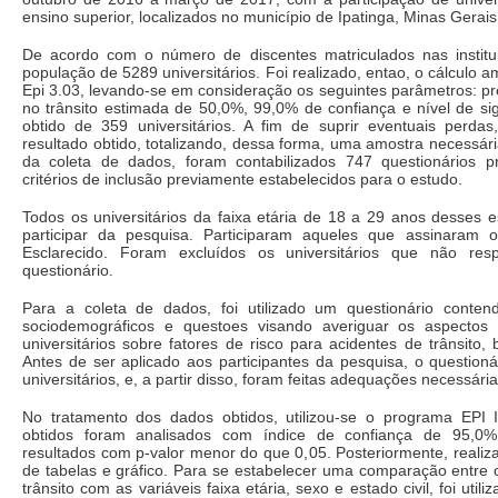
ensino superior, localizados no município de Ipatinga, Minas Gerais
De acordo com o número de discentes matriculados nas institui
população de 5289 universitários. Foi realizado, entao, o cálculo
Epi 3.03, levando-se em consideração os seguintes parâmetros: p
no trânsito estimada de 50,0%, 99,0% de confiança e nível de si
obtido de 359 universitários. A fim de suprir eventuais perda
resultado obtido, totalizando, dessa forma, uma amostra necessári
da coleta de dados, foram contabilizados 747 questionários 
critérios de inclusão previamente estabelecidos para o estudo.
Todos os universitários da faixa etária de 18 a 29 anos desses 
participar da pesquisa. Participaram aqueles que assinaram
Esclarecido. Foram excluídos os universitários que não r
questionário.
Para a coleta de dados, foi utilizado um questionário conte
sociodemográficos e questoes visando averiguar os aspectos
universitários sobre fatores de risco para acidentes de trânsito,
Antes de ser aplicado aos participantes da pesquisa, o question
universitários, e, a partir disso, foram feitas adequações necessári
No tratamento dos dados obtidos, utilizou-se o programa EPI 
obtidos foram analisados com índice de confiança de 95,0%, 
resultados com p-valor menor do que 0,05. Posteriormente, realiza
de tabelas e gráfico. Para se estabelecer uma comparação entre o
trânsito com as variáveis faixa etária, sexo e estado civil, foi uti