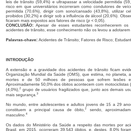
leis de trânsito (59,4%) e ultrapassar a velocidade permitida (5
risco em que universitários incorreram como condutores de veícu
permitida (70,6%), dirigir com sono/cansado (43,8%), utilizar ce
proibidos (30,2%) e dirigir sob a influência de álcool (20,6%). Obs
ficaram mais expostos aos fatores de risco (
p
< 0,05).
CONCLUSÃO:
Apesar de esses estudantes reconhecerem os pr
acidentes de trânsito, esse conhecimento não os levou a adotare
Palavras-chave:
Acidentes de Trânsito; Fatores de Risco; Estudan
INTRODUÇÃO
A extensão e a gravidade dos acidentes de trânsito ficam evi
Organização Mundial da Saúde (OMS), que estima, no planeta, a
mortes e de 50 milhoes de pessoas que sofrem lesões em
Aproximadamente 50,0% dos óbitos acontecem com motociclistas (2
2
(4,0%),
grupo de usuários fragilizados que, junto aos demais us
3
mais segurança.
No mundo, entre adolescentes e adultos jovens de 15 a 29 anos
2
constituem a principal causa de óbito,
sendo, aproximadame
4
masculino.
Os dados do Ministério da Saúde a respeito das mortes por aci
Brasil, em 2015, ocorreram 39.543 óbitos, e, destes, 8,0% for