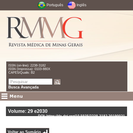
Português
Inglês
ISSN (on-line): 2238-3182
ISSN (Impressa): 0103-880X
CAPES/Qualis: B2
Busca Avançada
Volume: 29
e2030
DOI: https://dx.doi.org/10.5935/2238-3182.20190021
Voltar ao Sumário