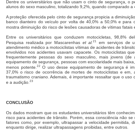
Dentre os universitários que não usam o cinto de segurança, o p
alunos do sexo masculino, totalizando 9,2%, quando comparado a 
A proteção oferecida pelo cinto de segurança propicia a diminuiçã
banco dianteiro do veículo por volta de 40,0% a 50,0% e para 
mostra diminuição do risco de lesões causadoras de vítimas fatais
Entre os universitários que conduzem motocicletas, 98,8% d
21
Pesquisa realizada por Mascarenhas
et al.
em serviços de u
atendimento médico a motociclistas vítimas de acidentes de trânsit
envolvidos nos acidentes usavam capacete. Os motociclistas qu
frequentemente pessoas do sexo masculino, mais jovens (de
equipamento de segurança, pessoas com escolaridade mais baixa,
22
menos potente.
O uso desse equipamento de segurança é impr
37,0% o risco de ocorrência de mortes de motociclistas e em,
traumatismo craniano. Ademais, é importante ressaltar que o uso
23
e a audição.
CONCLUSÃO
Os dados mostram que os estudantes universitários têm conhecime
risco para acidentes de trânsito. Porém, essa consciência não se
fatores como, por exemplo, ultrapassar a velocidade permitida, di
enquanto dirige, realizar ultrapassagens proibidas, entre outros.