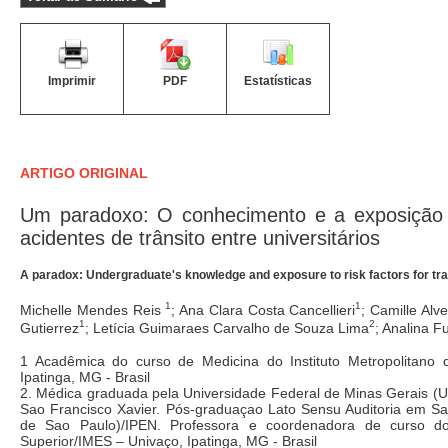
Imprimir
PDF
Estatísticas
ARTIGO ORIGINAL
Um paradoxo: O conhecimento e a exposição a
acidentes de trânsito entre universitários
A paradox: Undergraduate's knowledge and exposure to risk factors for tra
1
1
Michelle Mendes Reis
; Ana Clara Costa Cancellieri
; Camille Alv
1
2
Gutierrez
; Letícia Guimaraes Carvalho de Souza Lima
; Analina F
1 Acadêmica do curso de Medicina do Instituto Metropolitano 
Ipatinga, MG - Brasil
2. Médica graduada pela Universidade Federal de Minas Gerais 
Sao Francisco Xavier. Pós-graduaçao Lato Sensu Auditoria em S
de Sao Paulo)/IPEN. Professora e coordenadora de curso do 
Superior/IMES – Univaço, Ipatinga, MG - Brasil