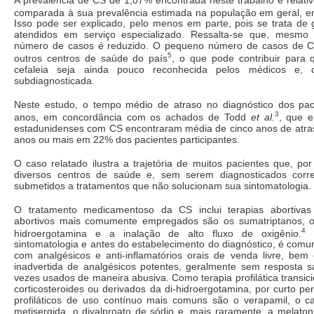
comparada à sua prevalência estimada na população em geral, e
Isso pode ser explicado, pelo menos em parte, pois se trata de 
atendidos em serviço especializado. Ressalta-se que, mesmo 
número de casos é reduzido. O pequeno número de casos de 
5
outros centros de saúde do país
, o que pode contribuir para
cefaleia seja ainda pouco reconhecida pelos médicos e, c
subdiagnosticada.
Neste estudo, o tempo médio de atraso no diagnóstico dos pac
3
anos, em concordância com os achados de Todd
et al.
, que e
estadunidenses com CS encontraram média de cinco anos de atr
anos ou mais em 22% dos pacientes participantes.
O caso relatado ilustra a trajetória de muitos pacientes que, p
diversos centros de saúde e, sem serem diagnosticados corr
submetidos a tratamentos que não solucionam sua sintomatologia.
O tratamento medicamentoso da CS inclui terapias abortivas 
abortivos mais comumente empregados são os sumatriptanos, o
4
hidroergotamina e a inalação de alto fluxo de oxigênio.
C
sintomatologia e antes do estabelecimento do diagnóstico, é com
com analgésicos e anti-inflamatórios orais de venda livre, bem
inadvertida de analgésicos potentes, geralmente sem resposta sa
vezes usados de maneira abusiva. Como terapia profilática transi
corticosteroides ou derivados da di-hidroergotamina, por curto p
profiláticos de uso contínuo mais comuns são o verapamil, o car
metisergida, o divalproato de sódio e, mais raramente, a melaton