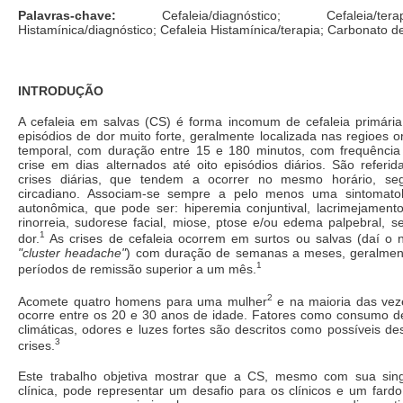
Palavras-chave:
Cefaleia/diagnóstico; Cefaleia/ter
Histamínica/diagnóstico; Cefaleia Histamínica/terapia; Carbonato de
INTRODUÇÃO
A cefaleia em salvas (CS) é forma incomum de cefaleia primária,
episódios de dor muito forte, geralmente localizada nas regioes orb
temporal, com duração entre 15 e 180 minutos, com frequênci
crise em dias alternados até oito episódios diários. São referi
crises diárias, que tendem a ocorrer no mesmo horário, s
circadiano. Associam-se sempre a pelo menos uma sintomatol
autonômica, que pode ser: hiperemia conjuntival, lacrimejamento
rinorreia, sudorese facial, miose, ptose e/ou edema palpebral, se
1
dor.
As crises de cefaleia ocorrem em surtos ou salvas (daí o
"cluster headache"
) com duração de semanas a meses, geralment
1
períodos de remissão superior a um mês.
2
Acomete quatro homens para uma mulher
e na maioria das veze
ocorre entre os 20 e 30 anos de idade. Fatores como consumo d
climáticas, odores e luzes fortes são descritos como possíveis 
3
crises.
Este trabalho objetiva mostrar que a CS, mesmo com sua sing
clínica, pode representar um desafio para os clínicos e um fard