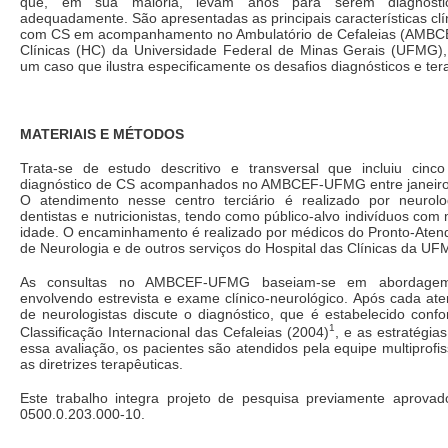
que, em sua maioria, levam anos para serem diagnosti
adequadamente. São apresentadas as principais características clí
com CS em acompanhamento no Ambulatório de Cefaleias (AMBCE
Clínicas (HC) da Universidade Federal de Minas Gerais (UFMG),
um caso que ilustra especificamente os desafios diagnósticos e ter
MATERIAIS E MÉTODOS
Trata-se de estudo descritivo e transversal que incluiu cin
diagnóstico de CS acompanhados no AMBCEF-UFMG entre janeiro
O atendimento nesse centro terciário é realizado por neurologi
dentistas e nutricionistas, tendo como público-alvo indivíduos com
idade. O encaminhamento é realizado por médicos do Pronto-Atend
de Neurologia e de outros serviços do Hospital das Clínicas da UF
As consultas no AMBCEF-UFMG baseiam-se em abordagem 
envolvendo estrevista e exame clínico-neurológico. Após cada at
de neurologistas discute o diagnóstico, que é estabelecido confo
1
Classificação Internacional das Cefaleias (2004)
, e as estratégia
essa avaliação, os pacientes são atendidos pela equipe multiprofis
as diretrizes terapêuticas.
Este trabalho integra projeto de pesquisa previamente apro
0500.0.203.000-10.