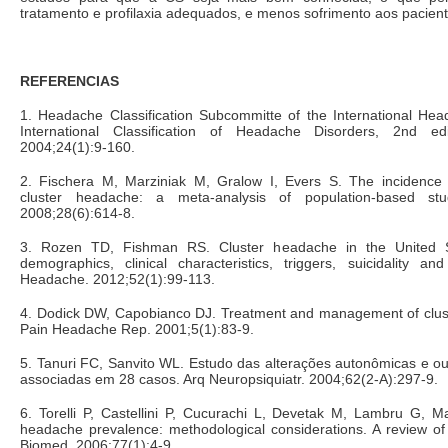
tratamento e profilaxia adequados, e menos sofrimento aos pacien
REFERENCIAS
1. Headache Classification Subcommitte of the International Hea
International Classification of Headache Disorders, 2nd edi
2004;24(1):9-160.
2. Fischera M, Marziniak M, Gralow I, Evers S. The incidence
cluster headache: a meta-analysis of population-based stud
2008;28(6):614-8.
3. Rozen TD, Fishman RS. Cluster headache in the United S
demographics, clinical characteristics, triggers, suicidality a
Headache. 2012;52(1):99-113.
4. Dodick DW, Capobianco DJ. Treatment and management of clus
Pain Headache Rep. 2001;5(1):83-9.
5. Tanuri FC, Sanvito WL. Estudo das alterações autonômicas e o
associadas em 28 casos. Arq Neuropsiquiatr. 2004;62(2-A):297-9.
6. Torelli P, Castellini P, Cucurachi L, Devetak M, Lambru G, M
headache prevalence: methodological considerations. A review of t
Biomed. 2006;77(1):4-9.