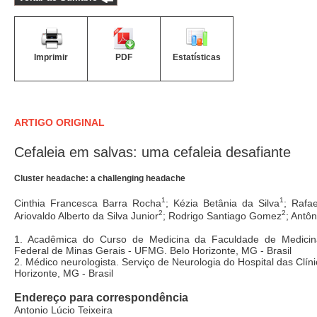
Imprimir
PDF
Estatísticas
ARTIGO ORIGINAL
Cefaleia em salvas: uma cefaleia desafiante
Cluster headache: a challenging headache
1
1
Cinthia Francesca Barra Rocha
; Kézia Betânia da Silva
; Rafa
2
2
Ariovaldo Alberto da Silva Junior
; Rodrigo Santiago Gomez
; Antôn
1. Acadêmica do Curso de Medicina da Faculdade de Medicin
Federal de Minas Gerais - UFMG. Belo Horizonte, MG - Brasil
2. Médico neurologista. Serviço de Neurologia do Hospital das Clí
Horizonte, MG - Brasil
Endereço para correspondência
Antonio Lúcio Teixeira