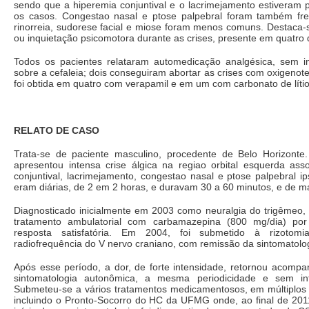
sendo que a hiperemia conjuntival e o lacrimejamento estiveram 
os casos. Congestao nasal e ptose palpebral foram também fr
rinorreia, sudorese facial e miose foram menos comuns. Destaca-
ou inquietação psicomotora durante as crises, presente em quatro 
Todos os pacientes relataram automedicação analgésica, sem imp
sobre a cefaleia; dois conseguiram abortar as crises com oxigenoter
foi obtida em quatro com verapamil e em um com carbonato de lítio
RELATO DE CASO
Trata-se de paciente masculino, procedente de Belo Horizonte
apresentou intensa crise álgica na regiao orbital esquerda ass
conjuntival, lacrimejamento, congestao nasal e ptose palpebral ips
eram diárias, de 2 em 2 horas, e duravam 30 a 60 minutos, e de m
Diagnosticado inicialmente em 2003 como neuralgia do trigêmeo, 
tratamento ambulatorial com carbamazepina (800 mg/dia) po
resposta satisfatória. Em 2004, foi submetido à rizotomi
radiofrequência do V nervo craniano, com remissão da sintomatolog
Após esse período, a dor, de forte intensidade, retornou acom
sintomatologia autonômica, a mesma periodicidade e sem inter
Submeteu-se a vários tratamentos medicamentosos, em múltiplos 
incluindo o Pronto-Socorro do HC da UFMG onde, ao final de 2011