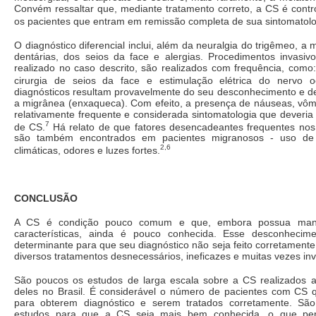
Convém ressaltar que, mediante tratamento correto, a CS é contr
os pacientes que entram em remissão completa de sua sintomatolo
O diagnóstico diferencial inclui, além da neuralgia do trigêmeo, a
dentárias, dos seios da face e alergias. Procedimentos invasiv
realizado no caso descrito, são realizados com frequência, como:
cirurgia de seios da face e estimulação elétrica do nervo occ
diagnósticos resultam provavelmente do seu desconhecimento e de
a migrânea (enxaqueca). Com efeito, a presença de náuseas, vômi
relativamente frequente e considerada sintomatologia que deveria 
7
de CS.
Há relato de que fatores desencadeantes frequentes no
são também encontrados em pacientes migranosos - uso de 
2,6
climáticas, odores e luzes fortes.
CONCLUSÃO
A CS é condição pouco comum e que, embora possua manife
características, ainda é pouco conhecida. Esse desconhecimen
determinante para que seu diagnóstico não seja feito corretamente
diversos tratamentos desnecessários, ineficazes e muitas vezes inv
São poucos os estudos de larga escala sobre a CS realizados 
deles no Brasil. É considerável o número de pacientes com C
para obterem diagnóstico e serem tratados corretamente. São
estudos para que a CS seja mais bem conhecida, o que permi