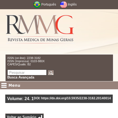
Português
Inglês
ISSN (on-line): 2238-3182
ISSN (Impressa): 0103-880X
CAPES/Qualis: B2
Busca Avançada
Volume: 24
.
1
DOI: https://dx.doi.org/10.5935/2238-3182.20140014
Voltar ao Sumário