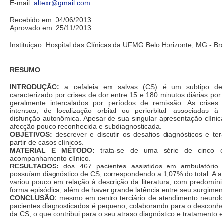
E-mail:
altexr@gmail.com
Recebido em: 04/06/2013
Aprovado em: 25/11/2013
Instituiçao: Hospital das Clínicas da UFMG Belo Horizonte, MG - Bra
RESUMO
INTRODUÇÃO:
a cefaleia em salvas (CS) é um subtipo de c
caracterizado por crises de dor entre 15 e 180 minutos diárias p
geralmente intercalados por períodos de remissão. As crises
intensas, de localização orbital ou periorbital, associadas à
disfunção autonômica. Apesar de sua singular apresentação clíni
afecção pouco reconhecida e subdiagnosticada.
OBJETIVOS:
descrever e discutir os desafios diagnósticos e te
partir de casos clínicos.
MATERIAL E MÉTODO:
trata-se de uma série de cinco
acompanhamento clínico.
RESULTADOS:
dos 467 pacientes assistidos em ambulatório n
possuíam diagnóstico de CS, correspondendo a 1,07% do total. A a
variou pouco em relação à descrição da literatura, com predomí
forma episódica, além de haver grande latência entre seu surgimen
CONCLUSÃO:
mesmo em centro terciário de atendimento neurol
pacientes diagnosticados é pequeno, colaborando para o desconhe
da CS, o que contribui para o seu atraso diagnóstico e tratamento e