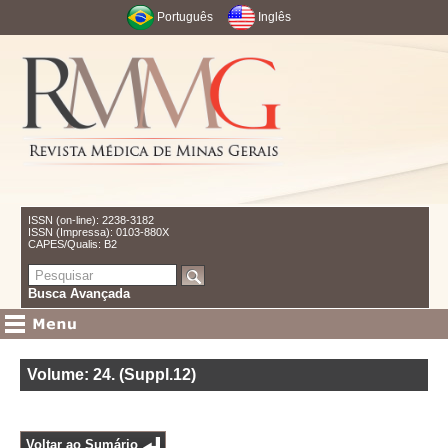
Português
Inglês
ISSN (on-line): 2238-3182
ISSN (Impressa): 0103-880X
CAPES/Qualis: B2
Busca Avançada
Volume: 24
.
(Suppl.12)
Voltar ao Sumário