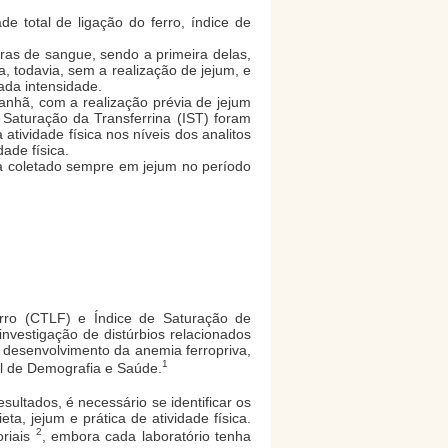
de total de ligação do ferro, índice de
as de sangue, sendo a primeira delas,
, todavia, sem a realização de jejum, e
ada intensidade.
nhã, com a realização prévia de jejum
 Saturação da Transferrina (IST) foram
atividade física nos níveis dos analitos
ade física.
a coletado sempre em jejum no período
erro (CTLF) e Índice de Saturação de
investigação de distúrbios relacionados
o desenvolvimento da anemia ferropriva,
1
l de Demografia e Saúde.
sultados, é necessário se identificar os
ta, jejum e prática de atividade física.
2
oriais
, embora cada laboratório tenha