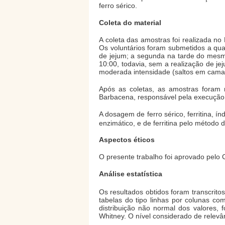
ferro sérico.
Coleta do material
A coleta das amostras foi realizada 
Os voluntários foram submetidos a qua
de jejum; a segunda na tarde do mesmo 
10:00, todavia, sem a realização de je
moderada intensidade (saltos em cama 
Após as coletas, as amostras foram 
Barbacena, responsável pela execução 
A dosagem de ferro sérico, ferritina, ín
enzimático, e de ferritina pelo método
Aspectos éticos
O presente trabalho foi aprovado pelo
Análise estatística
Os resultados obtidos foram transcrit
tabelas do tipo linhas por colunas co
distribuição não normal dos valores, 
Whitney. O nível considerado de relevânc