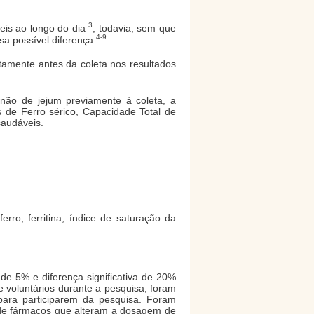
3
veis ao longo do dia
, todavia, sem que
4-9
sa possível diferença
.
tamente antes da coleta nos resultados
 não de jejum previamente à coleta, a
s de Ferro sérico, Capacidade Total de
saudáveis.
rro, ferritina, índice de saturação da
de 5% e diferença significativa de 20%
e voluntários durante a pesquisa, foram
para participarem da pesquisa. Foram
os de fármacos que alteram a dosagem de