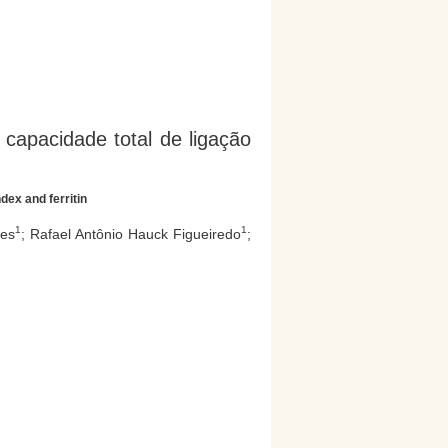
, capacidade total de ligação
ndex and ferritin
1
1
ves
; Rafael Antônio Hauck Figueiredo
;