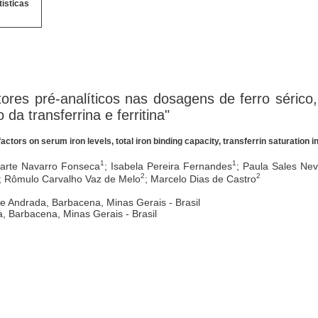
tísticas
tores pré-analíticos nas dosagens de ferro sérico
 da transferrina e ferritina"
factors on serum iron levels, total iron binding capacity, transferrin saturation i
1
1
uarte Navarro Fonseca
; Isabela Pereira Fernandes
; Paula Sales Ne
2
2
; Rômulo Carvalho Vaz de Melo
; Marcelo Dias de Castro
e Andrada, Barbacena, Minas Gerais - Brasil
a, Barbacena, Minas Gerais - Brasil