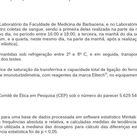
no Laboratório da Faculdade de Medicina de Barbacena, e no Laborat
tro coletas de sangue, sendo a primeira delas realizada na parte da
dia, no período entre 16:00 e 18:00; a terceira, na manhã do dia se
jum, e a quarta, neste mesmo dia, na parte da manhã, após a realizaç
elástica).
mantidas sob refrigeração entre 2º e 8º C, e em seguida, transpo
dos testes.
dice de saturação da transferrina e capacidade total de ligação do ferr
®
 de imunoturbidimetria, com reagentes da marca Elitech
, no equipame
 Comitê de Ética em Pesquisa (CEP) sob o número do parecer 5.629.54
os para uma base de dados processada em software estatístico Minitab
m frequências absoluta e relativa, e calculadas medidas de tendência
foi utilizada a mediana das dosagens para cálculo das diferenças es
ia estatística foi de p < 0,05.