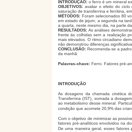
INTRODUÇÃO:
o ferro é um mineral e
OBJETIVOS:
avaliar o efeito do ciclo
saturação de transferrina e ferritina, 
MÉTODOS:
Foram selecionados 80 vol
em estado de jejum; a segunda na tarde
a quarta, neste mesmo dia, na parte da
RESULTADOS:
As análises demonstra
frente às colhidas sem a realização p
mais elevados. O ritmo circadiano demon
não demonstrou diferenças significativa
CONCLUSÃO:
Recomenda-se a padroni
da manhã.
Palavras-chave:
Ferro. Fatores pré-anal
INTRODUÇÃO
As dosagens da chamada cinética do 
Transferrina (IST), somada a dosagem d
ao metabolismo desse mineral. Particul
condição que acomete 20,9% das crian
Com o objetivo de minimizar as possívei
fatores pré-analíticos envolvidos na do
De uma maneira geral, esses fatores 