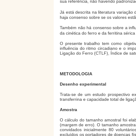
sua referência, não havendo padronizaç
Já está descrita na literatura variaçã
haja consenso sobre se os valores est
Também não há consenso sobre a influê
da cinética do ferro e da ferritina séric
O presente trabalho tem como objetiv
influência do ritmo circadiano e o im
Ligação do Ferro (CTLF), Índice de satu
METODOLOGIA
Desenho experimental
Trata-se de um estudo prospectivo exp
transferrina e capacidade total de ligaç
Amostra
O cálculo do tamanho amostral foi ela
(margem de erro). O tamanho amostral o
convidados inicialmente 80 voluntár
excluídos os portadores de doenças fís