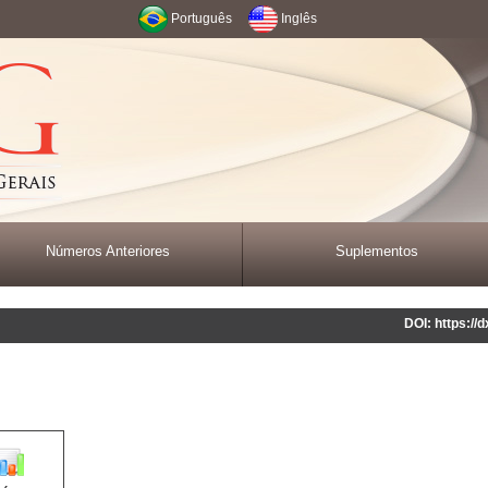
Português
Inglês
Números Anteriores
Suplementos
DOI: https:/