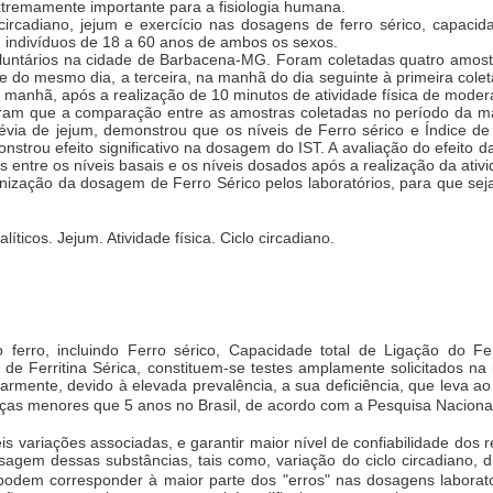
xtremamente importante para a fisiologia humana.
 circadiano, jejum e exercício nas dosagens de ferro sérico, capacida
em indivíduos de 18 a 60 anos de ambos os sexos.
untários na cidade de Barbacena-MG. Foram coletadas quatro amostr
 do mesmo dia, a terceira, na manhã do dia seguinte à primeira coleta
 manhã, após a realização de 10 minutos de atividade física de moder
ram que a comparação entre as amostras coletadas no período da ma
révia de jejum, demonstrou que os níveis de Ferro sérico e Índice de
strou efeito significativo na dosagem do IST. A avaliação do efeito da 
s entre os níveis basais e os níveis dosados após a realização da ativid
zação da dosagem de Ferro Sérico pelos laboratórios, para que sej
íticos. Jejum. Atividade física. Ciclo circadiano.
ferro, incluindo Ferro sérico, Capacidade total de Ligação do F
e Ferritina Sérica, constituem-se testes amplamente solicitados na 
armente, devido à elevada prevalência, a sua deficiência, que leva a
ças menores que 5 anos no Brasil, de acordo com a Pesquisa Naciona
s variações associadas, e garantir maior nível de confiabilidade dos re
sagem dessas substâncias, tais como, variação do ciclo circadiano, die
podem corresponder à maior parte dos "erros" nas dosagens laborat