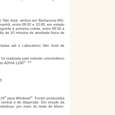
ório São José, ambos em Barbacena-MG.
 manhã, entre 08:00 e 10:00, em estado
guinte à primeira coleta, entre 08:00 e
ão de 10 minutos de atividade física de
rtadas até o Laboratório São José de
o foi realizada pelo método colorimétrico
®
4,5
nto ADVIA 1200
.
0.
®
®
 19
para Windows
. Foram produzidas
 central e de dispersão. Em virtude da
tatísticas, por meio do teste de Mann-