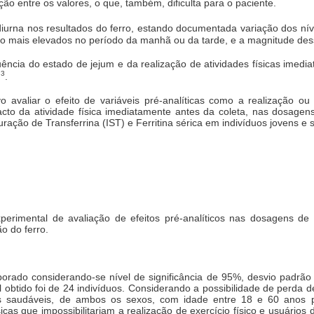
ão entre os valores, o que, também, dificulta para o paciente.
o diurna nos resultados do ferro, estando documentada variação dos ní
ão mais elevados no período da manhã ou da tarde, e a magnitude des
ncia do estado de jejum e da realização de atividades físicas imedia
3
a
.
o avaliar o efeito de variáveis pré-analíticas como a realização ou
pacto da atividade física imediatamente antes da coleta, nas dosagen
ração de Transferrina (IST) e Ferritina sérica em indivíduos jovens e 
erimental de avaliação de efeitos pré-analíticos nas dosagens de fe
ão do ferro.
borado considerando-se nível de significância de 95%, desvio padrão 
btido foi de 24 indivíduos. Considerando a possibilidade de perda d
ios saudáveis, de ambos os sexos, com idade entre 18 e 60 anos 
icas que impossibilitariam a realização de exercício físico e usuári