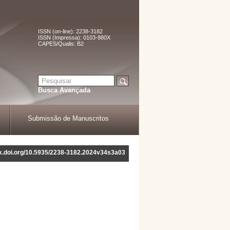
ISSN (on-line): 2238-3182
ISSN (Impressa): 0103-880X
CAPES/Qualis: B2
Busca Avançada
Submissão de Manuscritos
/dx.doi.org/10.5935/2238-3182.2024v34s3a03